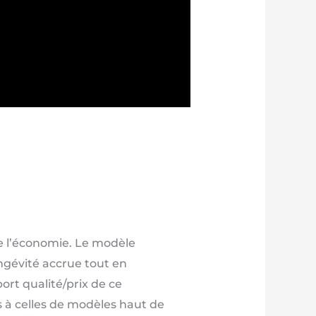
e l’économie. Le modèle
ngévité accrue tout en
rt qualité/prix de ce
s à celles de modèles haut de