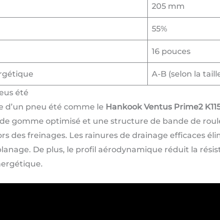
205 mm
55%
16 pouces
ergétique
A-B (selon la taill
eus été
ce d’un pneu été comme le
Hankook Ventus Prime2 K11
 de gomme optimisé et une structure de bande de roul
rs des freinages. Les rainures de drainage efficaces él
planage. De plus, le profil aérodynamique réduit la rés
nergétique.