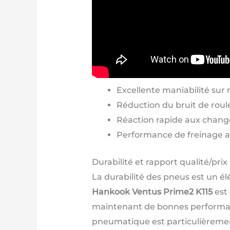
Excellente maniabilité sur 
Réduction du bruit de roul
Réaction rapide aux chang
Performance de freinage a
Durabilité et rapport qualité/prix
La durabilité des pneus est un 
Hankook Ventus Prime2 K115
est 
maintenant de bonnes performanc
pneumatique est particulièrement 