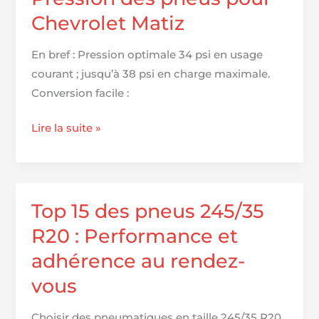
R19
Chevrolet Matiz
:
performances
En bref : Pression optimale 34 psi en usage
et
courant ; jusqu’à 38 psi en charge maximale.
fiabilité
Conversion facile :
au
rendez-
Pression
Lire la suite »
vous
des
pneus
pour
Chevrolet
Top 15 des pneus 245/35
Matiz
R20 : Performance et
adhérence au rendez-
vous
Choisir des pneumatiques en taille 245/35 R20,