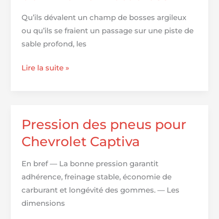
Qu’ils dévalent un champ de bosses argileux
ou qu’ils se fraient un passage sur une piste de
sable profond, les
Top
Lire la suite »
10
des
pneus
incontournables
Pression des pneus pour
pour
Chevrolet Captiva
dominer
le
En bref — La bonne pression garantit
motocross
adhérence, freinage stable, économie de
carburant et longévité des gommes. — Les
dimensions