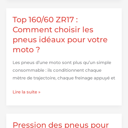
pneus
pour
BMW
Top 160/60 ZR17 :
X6
Comment choisir les
pneus idéaux pour votre
moto ?
Les pneus d’une moto sont plus qu’un simple
consommable : ils conditionnent chaque
mètre de trajectoire, chaque freinage appuyé et
Top
Lire la suite »
160/60
ZR17
:
Comment
Pression des pneus pour