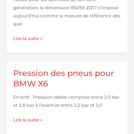
génération, la dimension 180/55 ZR17 s’impose
aujourd’hui comme la mesure de référence dès
que
Top
Lire la suite »
des
pneus
performants
en
Pression des pneus pour
taille
BMW X6
180/55
ZR17
En bref : Pression idéale comprise entre 2,0 bar
pour
et 2,8 bar à l’avant et entre 2,2 bar et 3,0
une
adhérence
Pression
Lire la suite »
optimale
des