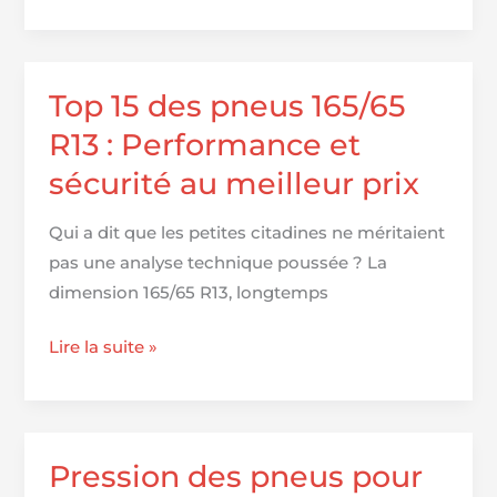
vous
des
pneus
pour
Chevrolet
Top 15 des pneus 165/65
Malibu
R13 : Performance et
sécurité au meilleur prix
Qui a dit que les petites citadines ne méritaient
pas une analyse technique poussée ? La
dimension 165/65 R13, longtemps
Top
Lire la suite »
15
des
pneus
165/65
Pression des pneus pour
R13