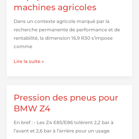
machines agricoles
Dans un contexte agricole marqué par la
recherche permanente de performance et de
rentabilité, la dimension 16.9 R30 s’impose
comme
Pneus
Lire la suite »
16.9
R30
:
Guide
Pression des pneus pour
complet
BMW Z4
pour
sélectionner
En bref : • Les Z4 E85/E86 tolèrent 2,2 bar à
l’équipement
l’avant et 2,6 bar à l’arrière pour un usage
idéal