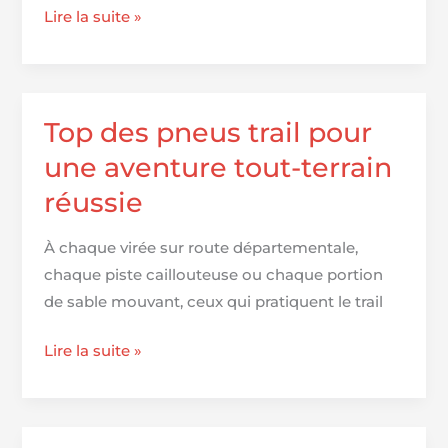
Pression
Lire la suite »
des
pneus
pour
Chevrolet
Top des pneus trail pour
Captiva
une aventure tout-terrain
réussie
À chaque virée sur route départementale,
chaque piste caillouteuse ou chaque portion
de sable mouvant, ceux qui pratiquent le trail
Top
Lire la suite »
des
pneus
trail