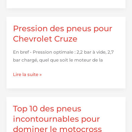
des
pneus
18.4
R38
Pression des pneus pour
:
Chevrolet Cruze
performance
et
En bref • Pression optimale : 2,2 bar à vide, 2,7
durabilité
bar chargé, quel que soit le moteur de la
au
rendez-
Pression
Lire la suite »
vous
des
pneus
pour
Chevrolet
Top 10 des pneus
Cruze
incontournables pour
dominer le motocross