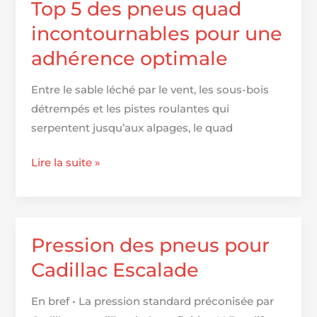
Cadillac
Top 5 des pneus quad
SRX
incontournables pour une
adhérence optimale
Entre le sable léché par le vent, les sous-bois
détrempés et les pistes roulantes qui
serpentent jusqu’aux alpages, le quad
Top
Lire la suite »
5
des
pneus
quad
Pression des pneus pour
incontournables
Cadillac Escalade
pour
une
En bref • La pression standard préconisée par
adhérence