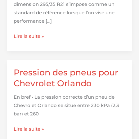
dimension 295/35 R21 s’impose comme un
standard de référence lorsque l’on vise une
performance […]
Top
Lire la suite »
15
des
pneus
295/35
Pression des pneus pour
R21
Chevrolet Orlando
incontournables
pour
En bref • La pression correcte d’un pneu de
une
Chevrolet Orlando se situe entre 230 kPa (2,3
performance
bar) et 260
optimale
Pression
Lire la suite »
des