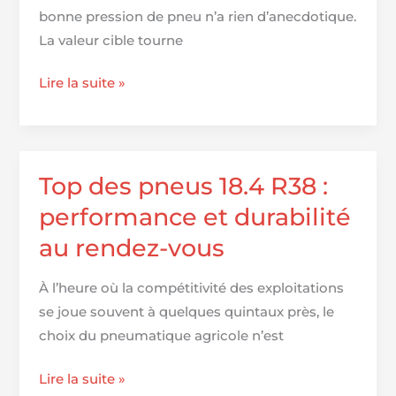
et
bonne pression de pneu n’a rien d’anecdotique.
sécurité
La valeur cible tourne
au
rendez-
Pression
Lire la suite »
vous
des
pneus
pour
Chevrolet
Top des pneus 18.4 R38 :
Epica
performance et durabilité
au rendez-vous
À l’heure où la compétitivité des exploitations
se joue souvent à quelques quintaux près, le
choix du pneumatique agricole n’est
Top
Lire la suite »