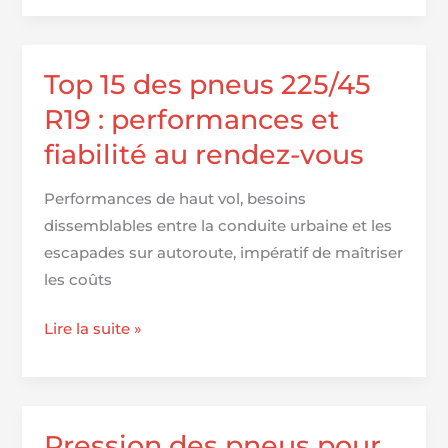
pneus
pour
Chevrolet
Top 15 des pneus 225/45
Orlando
R19 : performances et
fiabilité au rendez-vous
Performances de haut vol, besoins
dissemblables entre la conduite urbaine et les
escapades sur autoroute, impératif de maîtriser
les coûts
Top
Lire la suite »
15
des
pneus
225/45
Pression des pneus pour