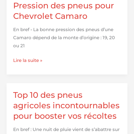
pour
Pression des pneus pour
une
Chevrolet Camaro
aventure
tout-
En bref • La bonne pression des pneus d’une
terrain
Camaro dépend de la monte d’origine : 19, 20
réussie
ou 21
Pression
Lire la suite »
des
pneus
pour
Chevrolet
Top 10 des pneus
Camaro
agricoles incontournables
pour booster vos récoltes
En bref : Une nuit de pluie vient de s’abattre sur