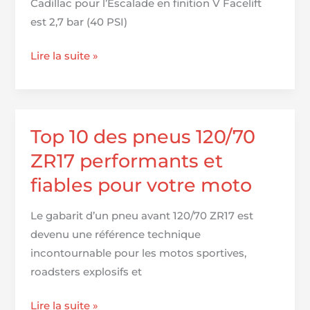
Cadillac pour l’Escalade en finition V Facelift
optimale
est 2,7 bar (40 PSI)
Pression
Lire la suite »
des
pneus
pour
Cadillac
Top 10 des pneus 120/70
Escalade
ZR17 performants et
fiables pour votre moto
Le gabarit d’un pneu avant 120/70 ZR17 est
devenu une référence technique
incontournable pour les motos sportives,
roadsters explosifs et
Top
Lire la suite »