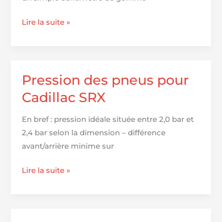
Top
Lire la suite »
15
des
pneus
incontournables
Pression des pneus pour
pour
Cadillac SRX
scooter
:
En bref : pression idéale située entre 2,0 bar et
performance
2,4 bar selon la dimension – différence
et
avant/arrière minime sur
sécurité
assurées
Pression
Lire la suite »
des
pneus
pour