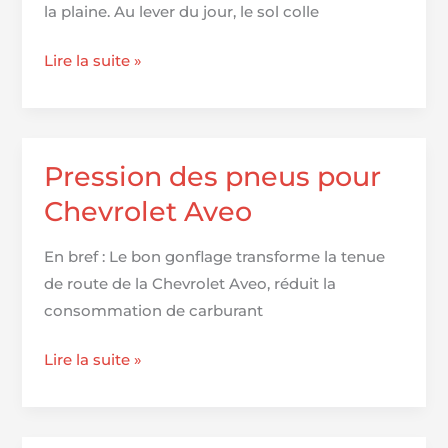
la plaine. Au lever du jour, le sol colle
Top
Lire la suite »
10
des
pneus
agricoles
Pression des pneus pour
incontournables
Chevrolet Aveo
pour
booster
En bref : Le bon gonflage transforme la tenue
vos
de route de la Chevrolet Aveo, réduit la
récoltes
consommation de carburant
Pression
Lire la suite »
des
pneus
pour