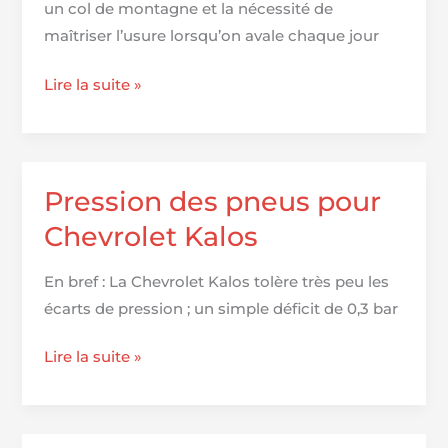
un col de montagne et la nécessité de
maîtriser l’usure lorsqu’on avale chaque jour
Top
Lire la suite »
15
des
pneus
265/30
Pression des pneus pour
R20
Chevrolet Kalos
:
Le
En bref : La Chevrolet Kalos tolère très peu les
guide
écarts de pression ; un simple déficit de 0,3 bar
ultime
pour
Pression
Lire la suite »
une
des
performance
pneus
optimale
pour