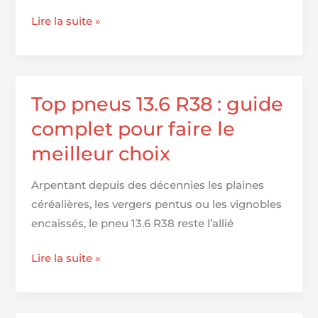
Pression
Lire la suite »
des
pneus
pour
Cadillac
Top pneus 13.6 R38 : guide
complet pour faire le
meilleur choix
Arpentant depuis des décennies les plaines
céréalières, les vergers pentus ou les vignobles
encaissés, le pneu 13.6 R38 reste l’allié
Top
Lire la suite »
pneus
13.6
R38