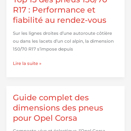
X4
R17 : Performance et
fiabilité au rendez-vous
Sur les lignes droites d’une autoroute côtière
ou dans les lacets d’un col alpin, la dimension
150/70 R17 s’impose depuis
Top
Lire la suite »
15
des
pneus
150/70
Guide complet des
R17
dimensions des pneus
:
pour Opel Corsa
Performance
et