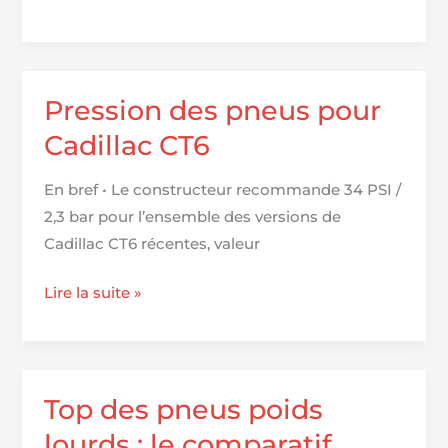
10
des
pneus
120/70
Pression des pneus pour
ZR17
Cadillac CT6
performants
et
En bref • Le constructeur recommande 34 PSI /
fiables
2,3 bar pour l’ensemble des versions de
pour
Cadillac CT6 récentes, valeur
votre
moto
Pression
Lire la suite »
des
pneus
pour
Cadillac
Top des pneus poids
CT6
lourds : le comparatif