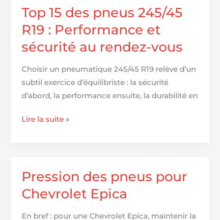
Chevrolet
Top 15 des pneus 245/45
Kalos
R19 : Performance et
sécurité au rendez-vous
Choisir un pneumatique 245/45 R19 relève d’un
subtil exercice d’équilibriste : la sécurité
d’abord, la performance ensuite, la durabilité en
Top
Lire la suite »
15
des
pneus
245/45
Pression des pneus pour
R19
Chevrolet Epica
:
Performance
En bref : pour une Chevrolet Epica, maintenir la