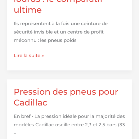
ultime
Ils représentent à la fois une ceinture de
sécurité invisible et un centre de profit
méconnu : les pneus poids
Top
Lire la suite »
des
pneus
poids
lourds
Pression des pneus pour
:
Cadillac
le
comparatif
En bref • La pression idéale pour la majorité des
ultime
modèles Cadillac oscille entre 2,3 et 2,5 bars (33
–