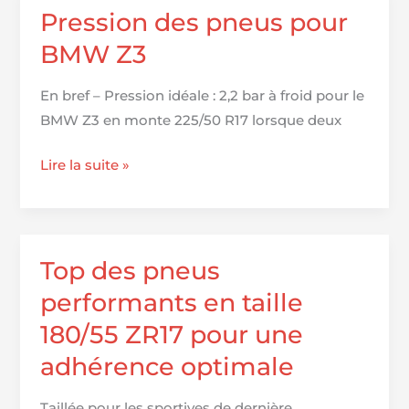
12
Pression des pneus pour
:
BMW Z3
guide
des
En bref – Pression idéale : 2,2 bar à froid pour le
modèles
BMW Z3 en monte 225/50 R17 lorsque deux
incontournables
Pression
Lire la suite »
des
pneus
pour
BMW
Top des pneus
Z3
performants en taille
180/55 ZR17 pour une
adhérence optimale
Taillée pour les sportives de dernière