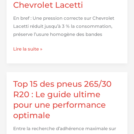
Chevrolet Lacetti
:
Performance
En bref : Une pression correcte sur Chevrolet
et
Lacetti réduit jusqu’à 3 % la consommation,
sécurité
préserve l’usure homogène des bandes
au
meilleur
Pression
Lire la suite »
prix
des
pneus
pour
Chevrolet
Top 15 des pneus 265/30
Lacetti
R20 : Le guide ultime
pour une performance
optimale
Entre la recherche d’adhérence maximale sur