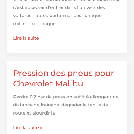
c’est accepter d’entrer dans l’univers des
voitures hautes performances : chaque
millimètre, chaque
Top
Lire la suite »
15
des
pneus
245/35
Pression des pneus pour
R20
Chevrolet Malibu
:
Performance
Perdre 0,2 bar de pression suffit à allonger une
et
distance de freinage, dégrader la tenue de
adhérence
route et alourdir la
au
rendez-
Pression
Lire la suite »