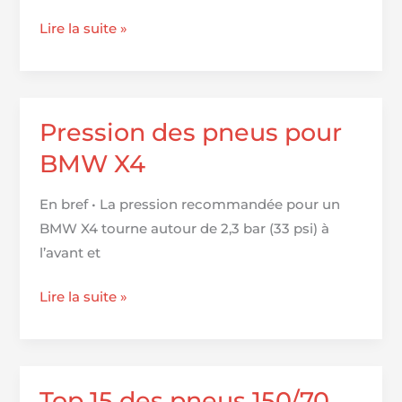
Top
Lire la suite »
15
des
pneus
235/50
Pression des pneus pour
R18
BMW X4
:
performance
En bref • La pression recommandée pour un
et
BMW X4 tourne autour de 2,3 bar (33 psi) à
sécurité
l’avant et
au
rendez-
Pression
Lire la suite »
vous
des
pneus
pour
BMW
Top 15 des pneus 150/70