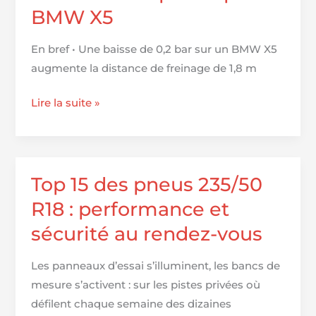
choisir
BMW X5
les
pneus
En bref • Une baisse de 0,2 bar sur un BMW X5
idéaux
augmente la distance de freinage de 1,8 m
pour
votre
Pression
Lire la suite »
moto
des
?
pneus
pour
BMW
Top 15 des pneus 235/50
X5
R18 : performance et
sécurité au rendez-vous
Les panneaux d’essai s’illuminent, les bancs de
mesure s’activent : sur les pistes privées où
défilent chaque semaine des dizaines