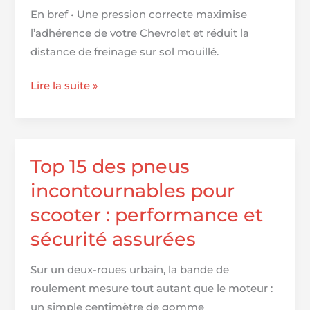
une
En bref • Une pression correcte maximise
performance
l’adhérence de votre Chevrolet et réduit la
optimale
distance de freinage sur sol mouillé.
Pression
Lire la suite »
des
pneus
pour
Chevrolet
Top 15 des pneus
incontournables pour
scooter : performance et
sécurité assurées
Sur un deux-roues urbain, la bande de
roulement mesure tout autant que le moteur :
un simple centimètre de gomme