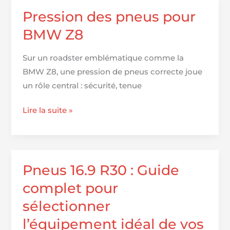
:
Pression des pneus pour
guide
BMW Z8
complet
pour
Sur un roadster emblématique comme la
faire
BMW Z8, une pression de pneus correcte joue
le
un rôle central : sécurité, tenue
meilleur
choix
Pression
Lire la suite »
des
pneus
pour
BMW
Pneus 16.9 R30 : Guide
Z8
complet pour
sélectionner
l’équipement idéal de vos