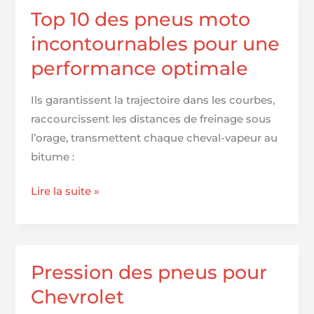
Chevrolet
Top 10 des pneus moto
Aveo
incontournables pour une
performance optimale
Ils garantissent la trajectoire dans les courbes,
raccourcissent les distances de freinage sous
l’orage, transmettent chaque cheval-vapeur au
bitume :
Top
Lire la suite »
10
des
pneus
moto
Pression des pneus pour
incontournables
Chevrolet
pour