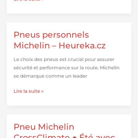
affirme
que
les
tests
Pneus personnels
de
Michelin – Heureka.cz
pneus
d’aujourd’hui
Le choix des pneus est crucial pour assurer
sont
sécurité et performance sur la route. Michelin
inutiles.
se démarque comme un leader
Et
le
Pneus
Lire la suite »
pire
personnels
c’est
Michelin
qu’il
–
a
Heureka.cz
Pneu Michelin
raison
CrossClimate ● Été avec