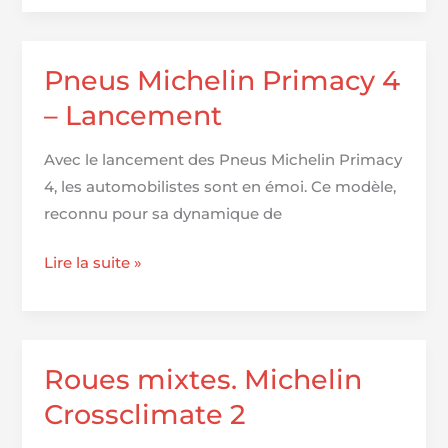
encore
3
!
–
groupe
Pneus Michelin Primacy 4
d’été
– Lancement
Avec le lancement des Pneus Michelin Primacy
4, les automobilistes sont en émoi. Ce modèle,
reconnu pour sa dynamique de
Pneus
Lire la suite »
Michelin
Primacy
4
–
Roues mixtes. Michelin
Lancement
Crossclimate 2