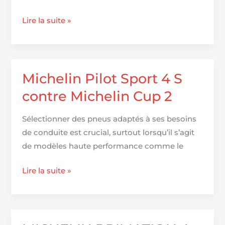
Michelin
Lire la suite »
Agilis
CrossClimate
|
Entretien
Michelin Pilot Sport 4 S
exclusif
contre Michelin Cup 2
avec
Valerio
Sélectionner des pneus adaptés à ses besoins
Sonvilla
de conduite est crucial, surtout lorsqu’il s’agit
de modèles haute performance comme le
Michelin
Lire la suite »
Pilot
Sport
4
S