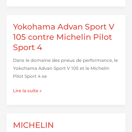
Primauté
4
Yokohama Advan Sport V
105 contre Michelin Pilot
Sport 4
Dans le domaine des pneus de performance, le
Yokohama Advan Sport V 105 et le Michelin
Pilot Sport 4 se
Yokohama
Lire la suite »
Advan
Sport
V
105
MICHELIN
contre