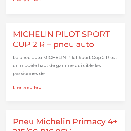
Lire la suite »
de
pneus
Crossclimate
Michelin
MICHELIN PILOT SPORT
|
CUP 2 R – pneu auto
Michelin
Le pneu auto MICHELIN Pilot Sport Cup 2 R est
un modèle haut de gamme qui cible les
passionnés de
MICHELIN
Lire la suite »
PILOT
SPORT
CUP
2
Pneu Michelin Primacy 4+
R