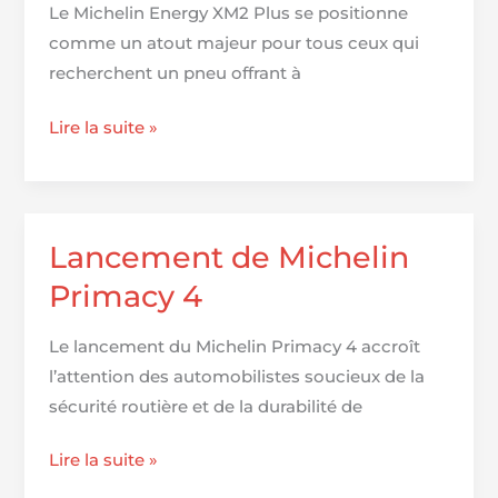
Le Michelin Energy XM2 Plus se positionne
hiver
comme un atout majeur pour tous ceux qui
3PMSF
recherchent un pneu offrant à
Michelin
Lire la suite »
Energy
XM2
Plus
(2019)
Lancement de Michelin
La
Primacy 4
sécurité
faite
Le lancement du Michelin Primacy 4 accroît
pour
l’attention des automobilistes soucieux de la
durer
sécurité routière et de la durabilité de
!
Lancement
Lire la suite »
de