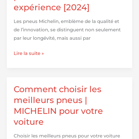
expérience [2024]
de
l'acheteur
Les pneus Michelin, emblème de la qualité et
de l’innovation, se distinguent non seulement
par leur longévité, mais aussi par
[RECENZE]
Lire la suite »
Les
meilleurs
pneus
Michelin
Comment choisir les
▷
meilleurs pneus |
test
MICHELIN pour votre
et
voiture
expérience
[2024]
Choisir les meilleurs pneus pour votre voiture