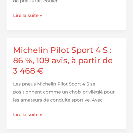
de pneus fait couler
€
Les
Lire la suite »
tests
de
pneus
mentent…
Michelin Pilot Sport 4 S :
ou
86 %, 109 avis, à partir de
pas
3 468 €
?
Les pneus Michelin Pilot Sport 4 S se
positionnent comme un choix privilégié pour
les amateurs de conduite sportive. Avec
Michelin
Lire la suite »
Pilot
Sport