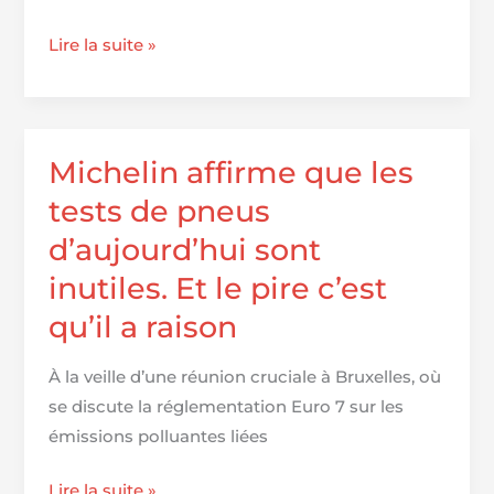
Michelin
Lire la suite »
Energy
Saver :
77 %,
137
Michelin affirme que les
avis,
tests de pneus
à
d’aujourd’hui sont
partir
inutiles. Et le pire c’est
de
1 540
qu’il a raison
€
À la veille d’une réunion cruciale à Bruxelles, où
se discute la réglementation Euro 7 sur les
émissions polluantes liées
Michelin
Lire la suite »