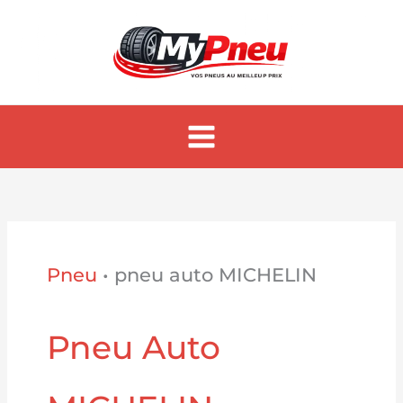
Aller
au
contenu
Pneu
•
pneu auto MICHELIN
Pneu Auto