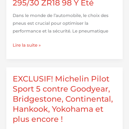
295/30 ZR18 98 Y Été
S
335/30
Dans le monde de l’automobile, le choix des
R23
pneus est crucial pour optimiser la
111Y
performance et la sécurité. Le pneumatique
Michelin
Lire la suite »
Pilot
Sport
PS2
295/30
EXCLUSIF! Michelin Pilot
ZR18
Sport 5 contre Goodyear,
98
Bridgestone, Continental,
Y
Hankook, Yokohama et
Été
plus encore !