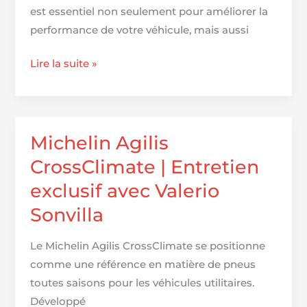
est essentiel non seulement pour améliorer la
performance de votre véhicule, mais aussi
Comment
Lire la suite »
choisir
les
meilleurs
pneus
Michelin Agilis
|
CrossClimate | Entretien
MICHELIN
exclusif avec Valerio
pour
Sonvilla
votre
voiture
Le Michelin Agilis CrossClimate se positionne
comme une référence en matière de pneus
toutes saisons pour les véhicules utilitaires.
Développé