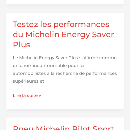
Michelin
Primacy
3
Testez les performances
–
du Michelin Energy Saver
rezulteo
Plus
Le Michelin Energy Saver Plus s’affirme comme
un choix incontournable pour les
automobilistes à la recherche de performances
supérieures et
Testez
Lire la suite »
les
performances
du
Michelin
Pneu Michelin Pilot Sport