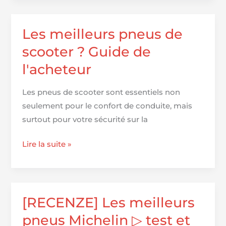
Primacy
3
●
Les meilleurs pneus de
Pneus
scooter ? Guide de
été
l'acheteur
●
Oponeo
Les pneus de scooter sont essentiels non
seulement pour le confort de conduite, mais
surtout pour votre sécurité sur la
Les
Lire la suite »
meilleurs
pneus
de
scooter
[RECENZE] Les meilleurs
?
pneus Michelin ▷ test et
Guide