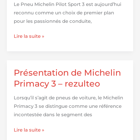
Le Pneu Michelin Pilot Sport 3 est aujourd’hui
reconnu comme un choix de premier plan
pour les passionnés de conduite,
Pneu
Lire la suite »
Michelin
Pilot
Sport
3
Présentation de Michelin
●
Primacy 3 – rezulteo
Pneus
été
Lorsqu’il s’agit de pneus de voiture, le Michelin
●
Primacy 3 se distingue comme une référence
Oponeo
incontestée dans le segment des
Présentation
Lire la suite »
de