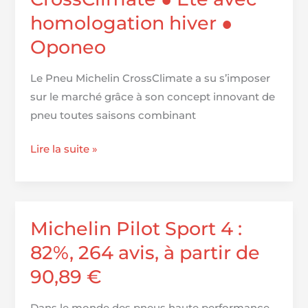
homologation hiver ●
Oponeo
Le Pneu Michelin CrossClimate a su s’imposer
sur le marché grâce à son concept innovant de
pneu toutes saisons combinant
Pneu
Lire la suite »
Michelin
CrossClimate
●
Été
Michelin Pilot Sport 4 :
avec
82%, 264 avis, à partir de
homologation
90,89 €
hiver
●
Dans le monde des pneus haute performance,