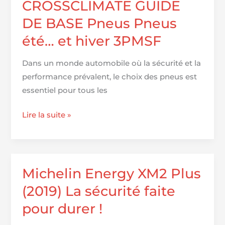
CROSSCLIMATE GUIDE
Michelin
DE BASE Pneus Pneus
Pilot
été… et hiver 3PMSF
Sport
4
Dans un monde automobile où la sécurité et la
performance prévalent, le choix des pneus est
essentiel pour tous les
MICHELIN
Lire la suite »
CROSSCLIMATE
GUIDE
DE
BASE
Michelin Energy XM2 Plus
Pneus
(2019) La sécurité faite
Pneus
pour durer !
été…
et