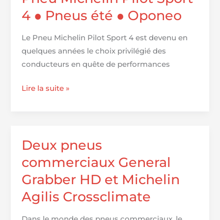
Energy
4 ● Pneus été ● Oponeo
Saver
Plus
Le Pneu Michelin Pilot Sport 4 est devenu en
quelques années le choix privilégié des
conducteurs en quête de performances
Pneu
Lire la suite »
Michelin
Pilot
Sport
4
Deux pneus
●
commerciaux General
Pneus
Grabber HD et Michelin
été
Agilis Crossclimate
●
Oponeo
Dans le monde des pneus commerciaux, le