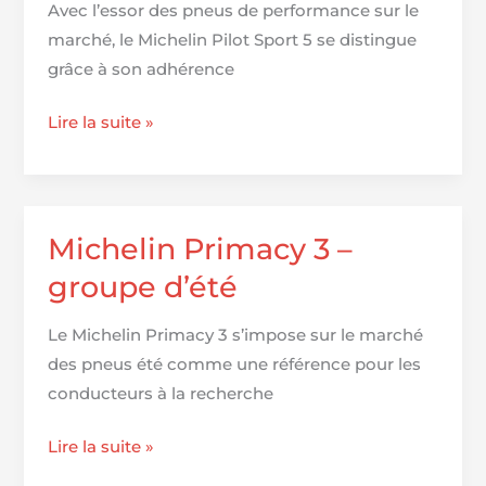
Avec l’essor des pneus de performance sur le
marché, le Michelin Pilot Sport 5 se distingue
grâce à son adhérence
EXCLUSIF!
Lire la suite »
Michelin
Pilot
Sport
5
Michelin Primacy 3 –
contre
groupe d’été
Goodyear,
Bridgestone,
Le Michelin Primacy 3 s’impose sur le marché
Continental,
des pneus été comme une référence pour les
Hankook,
conducteurs à la recherche
Yokohama
et
Michelin
Lire la suite »
plus
Primacy