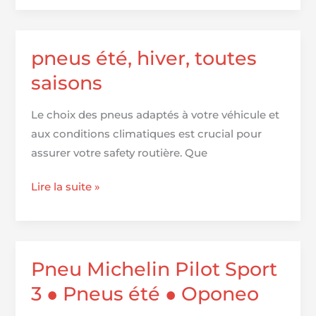
Michelin
Primacy
4
pneus été, hiver, toutes
saisons
Le choix des pneus adaptés à votre véhicule et
aux conditions climatiques est crucial pour
assurer votre safety routière. Que
pneus
Lire la suite »
été,
hiver,
toutes
saisons
Pneu Michelin Pilot Sport
3 ● Pneus été ● Oponeo