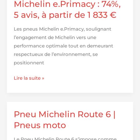
Présentation
Michelin e.Primacy : 74%,
des
5 avis, à partir de 1 833 €
pneus
TOP
Les pneus Michelin e.Primacy, soulignant
Michelin
l’engagement de Michelin vers une
performance optimale tout en demeurant
respectueux de l’environnement, se
positionnent
Michelin
Lire la suite »
e.Primacy
:
74%,
5
Pneu Michelin Route 6 |
avis,
Pneus moto
à
partir
Le Pneu Michelin Route 6 s’impose comme