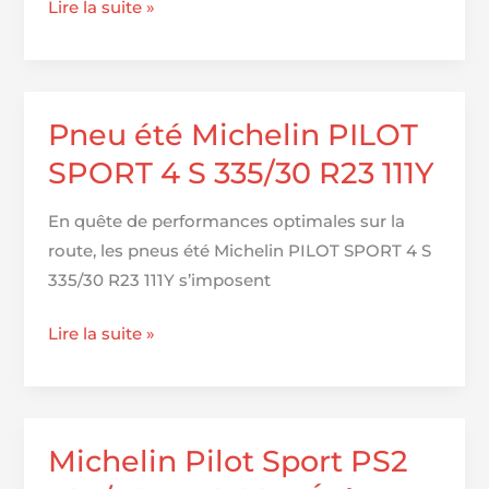
Michelin
Lire la suite »
Energy
EV
:
68%,
Pneu été Michelin PILOT
40
SPORT 4 S 335/30 R23 111Y
avis
En quête de performances optimales sur la
route, les pneus été Michelin PILOT SPORT 4 S
335/30 R23 111Y s’imposent
Pneu
Lire la suite »
été
Michelin
PILOT
SPORT
Michelin Pilot Sport PS2
4