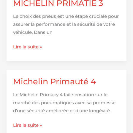
contre
MICHELIN PRIMATIE 3
Pilot
Sport
Le choix des pneus est une étape cruciale pour
4S
assurer la performance et la sécurité de votre
contre
véhicule. Dans un
Primacy
MICHELIN
Lire la suite »
4+!
PRIMATIE
Des
3
différences
testées
Michelin Primauté 4
et
expliquées
Le Michelin Primacy 4 fait sensation sur le
!
marché des pneumatiques avec sa promesse
d’une sécurité améliorée et d’une longévité
Michelin
Lire la suite »