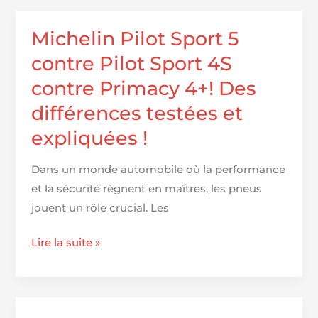
4
S :
Michelin Pilot Sport 5
86
contre Pilot Sport 4S
%,
contre Primacy 4+! Des
109
différences testées et
avis,
à
expliquées !
partir
de
Dans un monde automobile où la performance
3 468
et la sécurité règnent en maîtres, les pneus
€
jouent un rôle crucial. Les
Michelin
Lire la suite »
Pilot
Sport
5