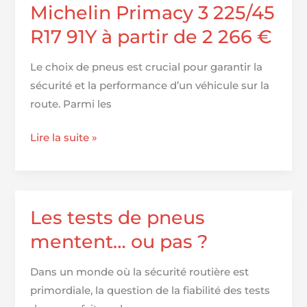
2
Michelin Primacy 3 225/45
:
R17 91Y à partir de 2 266 €
le
meilleur
Le choix de pneus est crucial pour garantir la
pneu
sécurité et la performance d’un véhicule sur la
toutes
route. Parmi les
saisons
du
Michelin
Lire la suite »
moment
Primacy
?
3
225/45
R17
Les tests de pneus
91Y
mentent… ou pas ?
à
partir
Dans un monde où la sécurité routière est
de
primordiale, la question de la fiabilité des tests
2 266