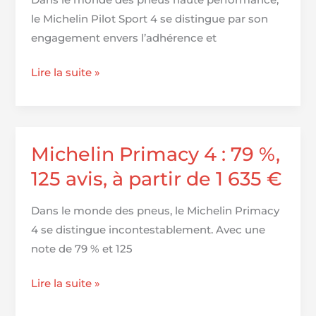
Oponeo
le Michelin Pilot Sport 4 se distingue par son
engagement envers l’adhérence et
Michelin
Lire la suite »
Pilot
Sport
4 :
82%,
Michelin Primacy 4 : 79 %,
264
125 avis, à partir de 1 635 €
avis,
à
Dans le monde des pneus, le Michelin Primacy
partir
4 se distingue incontestablement. Avec une
de
note de 79 % et 125
90,89
€
Michelin
Lire la suite »
Primacy