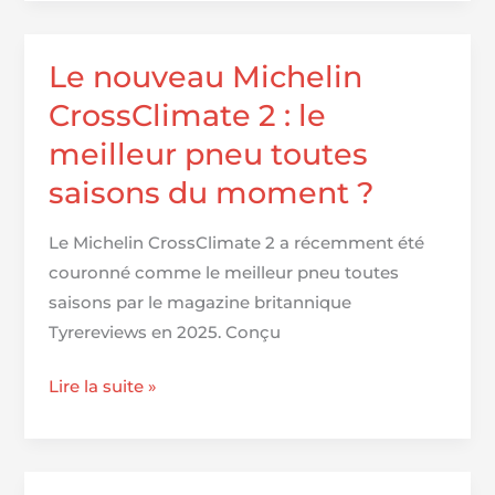
4 :
79
%,
Le nouveau Michelin
125
CrossClimate 2 : le
avis,
meilleur pneu toutes
à
saisons du moment ?
partir
de
Le Michelin CrossClimate 2 a récemment été
1 635
couronné comme le meilleur pneu toutes
€
saisons par le magazine britannique
Tyrereviews en 2025. Conçu
Le
Lire la suite »
nouveau
Michelin
CrossClimate