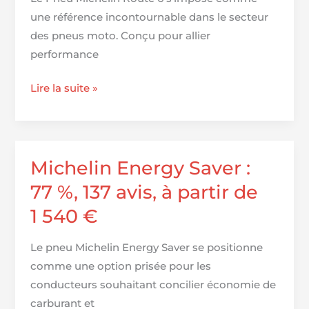
de
une référence incontournable dans le secteur
1 833
des pneus moto. Conçu pour allier
€
performance
Pneu
Lire la suite »
Michelin
Route
6
|
Michelin Energy Saver :
Pneus
77 %, 137 avis, à partir de
moto
1 540 €
Le pneu Michelin Energy Saver se positionne
comme une option prisée pour les
conducteurs souhaitant concilier économie de
carburant et