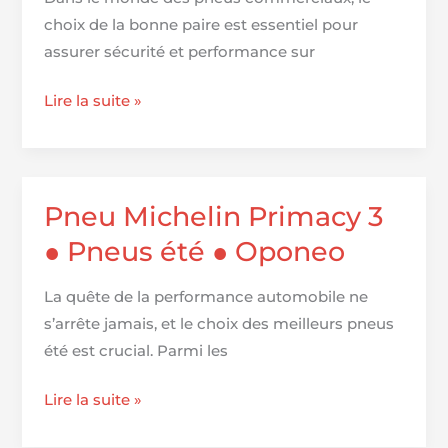
choix de la bonne paire est essentiel pour
assurer sécurité et performance sur
Deux
Lire la suite »
pneus
commerciaux
General
Grabber
Pneu Michelin Primacy 3
HD
● Pneus été ● Oponeo
et
Michelin
La quête de la performance automobile ne
Agilis
s’arrête jamais, et le choix des meilleurs pneus
Crossclimate
été est crucial. Parmi les
Pneu
Lire la suite »
Michelin