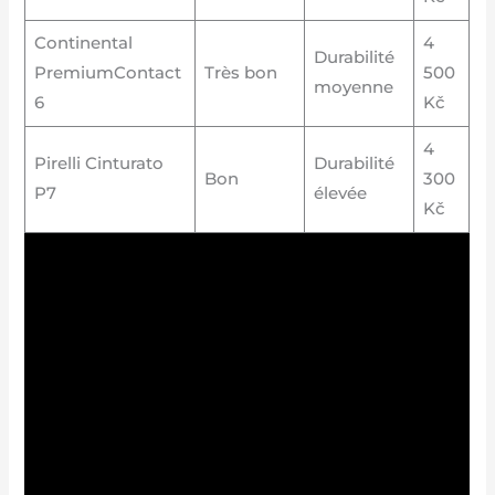
Continental
4
Durabilité
PremiumContact
Très bon
500
moyenne
6
Kč
4
Pirelli Cinturato
Durabilité
Bon
300
P7
élevée
Kč