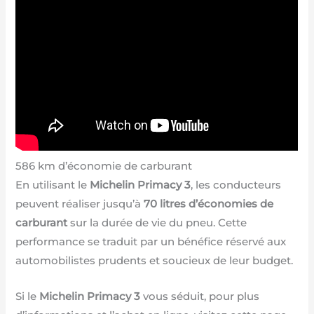
586 km d’économie de carburant
En utilisant le
Michelin Primacy 3
, les conducteurs
peuvent réaliser jusqu’à
70 litres d’économies de
carburant
sur la durée de vie du pneu. Cette
performance se traduit par un bénéfice réservé aux
automobilistes prudents et soucieux de leur budget.
Si le
Michelin Primacy 3
vous séduit, pour plus