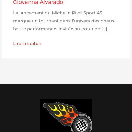
Giovanna Alvarado
Le lancement du Michelin Pilot Sport 4S
marque un tournant dans l’univers des pneus
haute performance. Invitée au cœur de […]
Lire la suite »