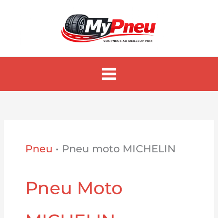
Aller
au
contenu
Pneu
•
Pneu moto MICHELIN
Pneu Moto