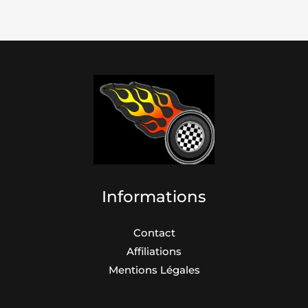
pneus
moto
incontournables
pour
une
performance
optimale
Informations
Contact
Affiliations
Mentions Légales