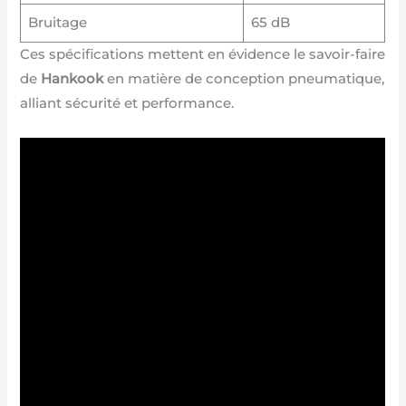
Bruitage
65 dB
Ces spécifications mettent en évidence le savoir-faire
de
Hankook
en matière de conception pneumatique,
alliant sécurité et performance.