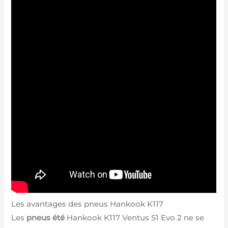
Les avantages des pneus Hankook K117
Les
pneus été
Hankook K117 Ventus S1 Evo 2 ne se