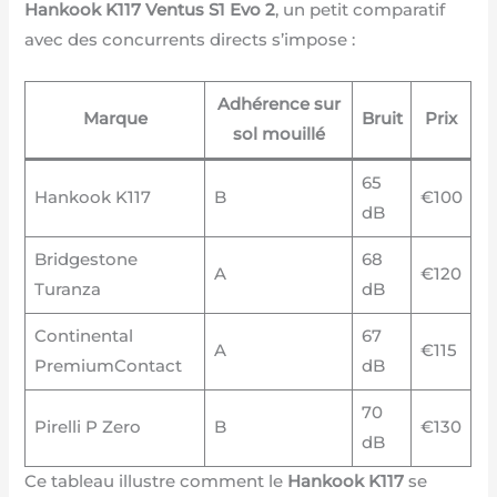
Hankook K117 Ventus S1 Evo 2
, un petit comparatif
avec des concurrents directs s’impose :
Adhérence sur
Marque
Bruit
Prix
sol mouillé
65
Hankook K117
B
€100
dB
Bridgestone
68
A
€120
Turanza
dB
Continental
67
A
€115
PremiumContact
dB
70
Pirelli P Zero
B
€130
dB
Ce tableau illustre comment le
Hankook K117
se