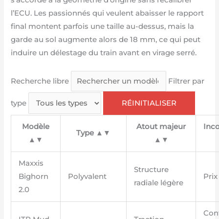
l’ECU. Les passionnés qui veulent abaisser le rapport
final montent parfois une taille au-dessus, mais la
garde au sol augmente alors de 18 mm, ce qui peut
induire un délestage du train avant en virage serré.
Recherche libre
Filtrer par
type
RÉINITIALISER
Modèle
Atout majeur
Inc
Type ▲▼
▲▼
▲▼
Maxxis
Structure
Bighorn
Polyvalent
Prix
radiale légère
2.0
Con