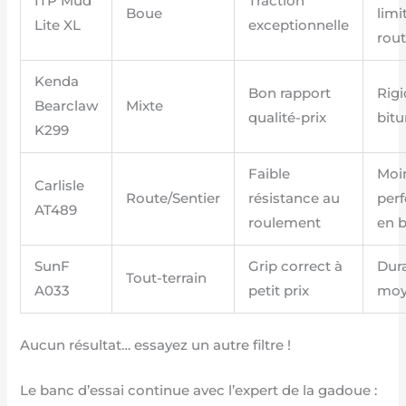
ITP Mud
Traction
Boue
limi
Lite XL
exceptionnelle
rou
Kenda
Bon rapport
Rigi
Bearclaw
Mixte
qualité-prix
bit
K299
Faible
Moi
Carlisle
Route/Sentier
résistance au
per
AT489
roulement
en 
SunF
Grip correct à
Dura
Tout-terrain
A033
petit prix
moy
Aucun résultat… essayez un autre filtre !
Le banc d’essai continue avec l’expert de la gadoue :