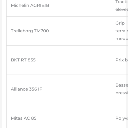
Tract
Michelin AGRIBIB
élevé
Grip
Trelleborg TM700
terrai
meub
BKT RT 855
Prix 
Bass
Alliance 356 IF
press
Mitas AC 85
Polyv