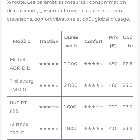
% route. Les paramètres mesurés : consommation
de carburant, glissement moyen, usure crampon,
crevaisons, confort vibratoire et coût global d’usage.
Durée
Prix
Coût/1
Modèle
Traction
Confort
vie h
(€)
h (€)
Michelin
★★★★★
2 200
★★★★☆
490
22,3
AGRIBIB
Trelleborg
★★★★☆
2 000
★★★★☆
460
23,0
TM700
BKT RT
★★★☆☆
1 600
★★★☆☆
360
22,5
855
Alliance
★★★★☆
1 800
★★★★★
430
23,9
356 IF