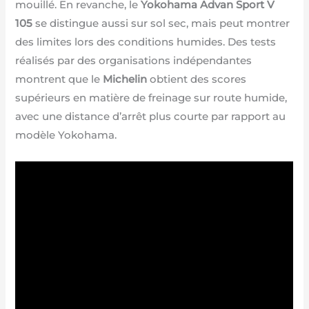
mouillé. En revanche, le
Yokohama Advan Sport V
105
se distingue aussi sur sol sec, mais peut montrer
des limites lors des conditions humides. Des tests
réalisés par des organisations indépendantes
montrent que le
Michelin
obtient des scores
supérieurs en matière de freinage sur route humide,
avec une distance d’arrêt plus courte par rapport au
modèle Yokohama.