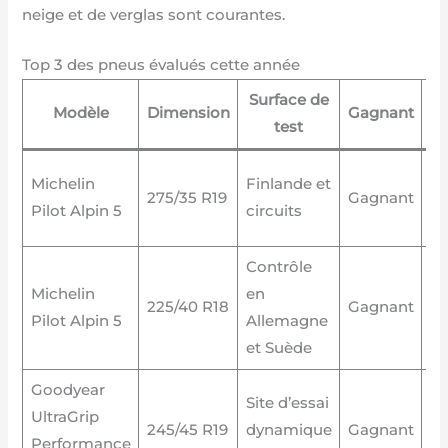
neige et de verglas sont courantes.
Top 3 des pneus évalués cette année
Surface de
Modèle
Dimension
Gagnant
test
r
H
Michelin
Finlande et
275/35 R19
Gagnant
Wi
Pilot Alpin 5
circuits
e
Contrôle
K
Michelin
en
225/40 R18
Gagnant
Wi
Pilot Alpin 5
Allemagne
W
et Suède
Goodyear
G
Site d’essai
UltraGrip
Ul
245/45 R19
dynamique
Gagnant
Performance
Pe