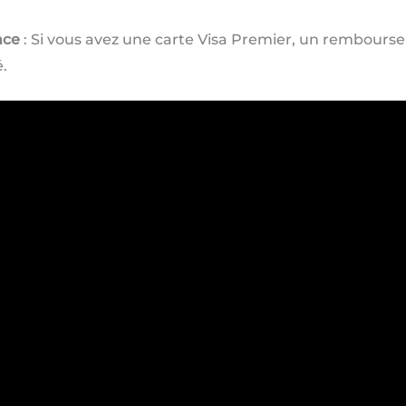
nce
: Si vous avez une carte Visa Premier, un rembour
.