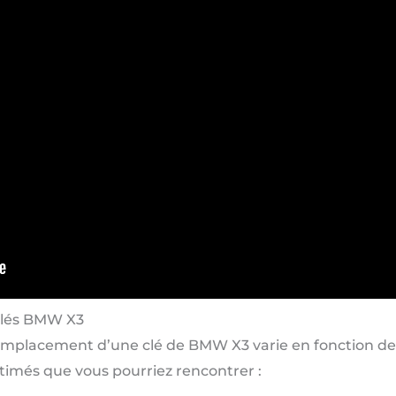
 clés BMW X3
mplacement d’une clé de BMW X3 varie en fonction de p
estimés que vous pourriez rencontrer :