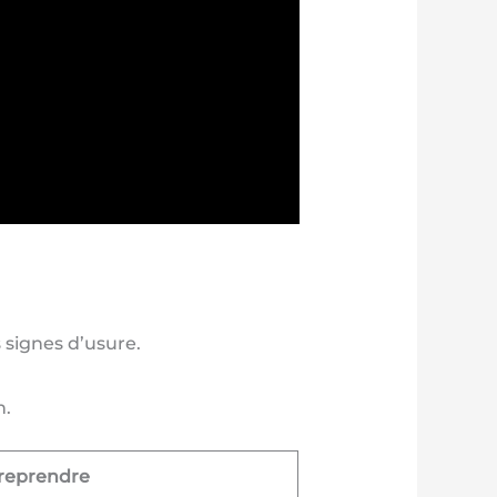
 signes d’usure.
n.
treprendre