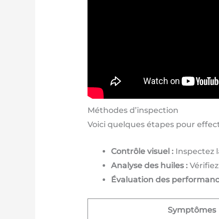
Méthodes d’inspection
Voici quelques étapes pour effectu
Contrôle visuel :
Inspectez l
Analyse des huiles :
Vérifiez
Évaluation des performanc
Symptômes