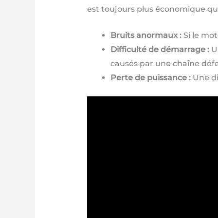
est toujours plus économique que 
Bruits anormaux :
Si le mot
Difficulté de démarrage :
Un
causés par une chaîne déf
Perte de puissance :
Une di