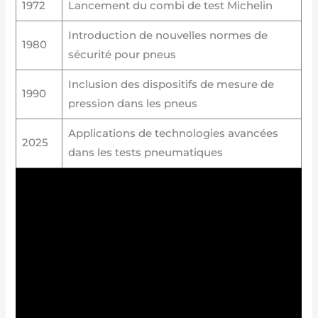
1972
Lancement du combi de test Michelin
Introduction de nouvelles normes de
1980
sécurité pour pneus
Inclusion des dispositifs de mesure de
1990
pression dans les pneus
Applications de technologies avancées
2025
dans les tests pneumatiques