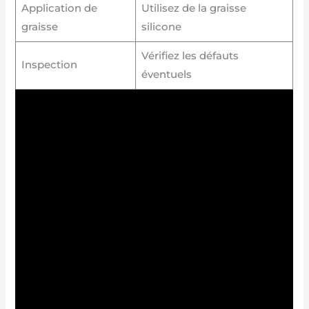
Application de
Utilisez de la graisse
graisse
silicone
Vérifiez les défauts
Inspection
éventuels