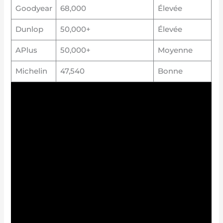
Goodyear
68,000
Élevée
Dunlop
50,000+
Élevée
APlus
50,000+
Moyenne
Michelin
47,540
Bonne