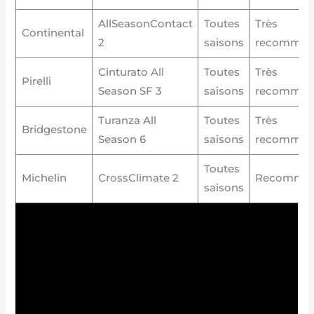
AllSeasonContact
Toutes
Très
Continental
2
saisons
recomman
Cinturato All
Toutes
Très
Pirelli
Season SF 3
saisons
recomman
Turanza All
Toutes
Très
Bridgestone
Season 6
saisons
recomman
Toutes
Michelin
CrossClimate 2
Recomma
saisons