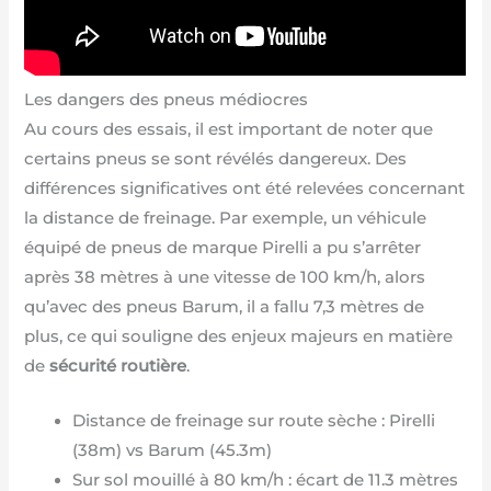
Les dangers des pneus médiocres
Au cours des essais, il est important de noter que
certains pneus se sont révélés dangereux. Des
différences significatives ont été relevées concernant
la distance de freinage. Par exemple, un véhicule
équipé de pneus de marque Pirelli a pu s’arrêter
après 38 mètres à une vitesse de 100 km/h, alors
qu’avec des pneus Barum, il a fallu 7,3 mètres de
plus, ce qui souligne des enjeux majeurs en matière
de
sécurité routière
.
Distance de freinage sur route sèche : Pirelli
(38m) vs Barum (45.3m)
Sur sol mouillé à 80 km/h : écart de 11.3 mètres