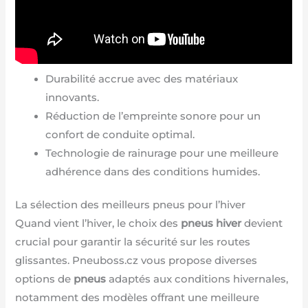
Durabilité accrue avec des matériaux
innovants.
Réduction de l’empreinte sonore pour un
confort de conduite optimal.
Technologie de rainurage pour une meilleure
adhérence dans des conditions humides.
La sélection des meilleurs pneus pour l’hiver
Quand vient l’hiver, le choix des
pneus hiver
devient
crucial pour garantir la sécurité sur les routes
glissantes. Pneuboss.cz vous propose diverses
options de
pneus
adaptés aux conditions hivernales,
notamment des modèles offrant une meilleure