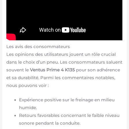
Les avis des consommateurs
Les opinions des utilisateurs jouent un rôle crucial
dans le choix d’un pneu. Les consommateurs saluent
souvent le
Ventus Prime 4 K135
pour son adhérence
et sa durabilité. Parmi les commentaires notables,
nous pouvons voir :
Expérience positive sur le freinage en milieu
humide.
Retours favorables concernant le faible niveau
sonore pendant la conduite.