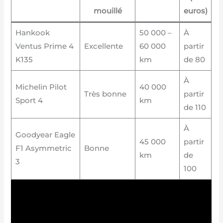
mouillé
euros)
Hankook
50 000 –
À
Ventus Prime 4
Excellente
60 000
partir
K135
km
de 80
À
Michelin Pilot
40 000
Très bonne
partir
Sport 4
km
de 110
À
Goodyear Eagle
45 000
partir
F1 Asymmetric
Bonne
km
de
3
100