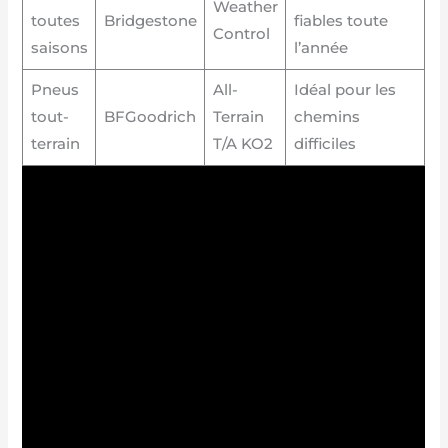
Weather
toutes
Bridgestone
fiables toute
Control
saisons
l’année
Pneus
All-
Idéal pour les
tout-
BFGoodrich
Terrain
chemins
terrain
T/A KO2
difficiles