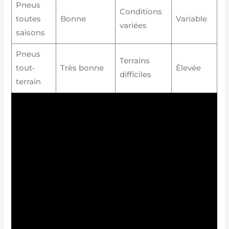
Pneus
Conditions
toutes
Bonne
Variable
variées
saisons
Pneus
Terrains
tout-
Très bonne
Élevée
difficiles
terrain