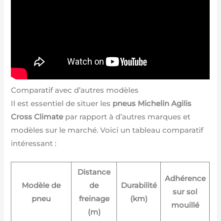
Comparatif avec d’autres modèles
Il est essentiel de situer les
pneus Michelin Agilis
Cross Climate
par rapport à d’autres marques et
modèles sur le marché. Voici un tableau comparatif
intéressant :
Distance
Adhérence
Modèle de
de
Durabilité
sur sol
pneu
freinage
(km)
mouillé
(m)