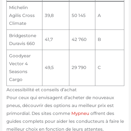
Michelin
Agilis Cross
39,8
50 145
A
Climate
Bridgestone
41,7
42 760
B
Duravis 660
Goodyear
Vector 4
49,5
29 790
C
Seasons
Cargo
Accessibilité et conseils d’achat
Pour ceux qui envisagent d’acheter de nouveaux
pneus, découvrir des options au meilleur prix est
primordial. Des sites comme
Mypneu
offrent des
guides complets pour aider les conducteurs à faire le
meilleur choix en fonction de leurs attentes.