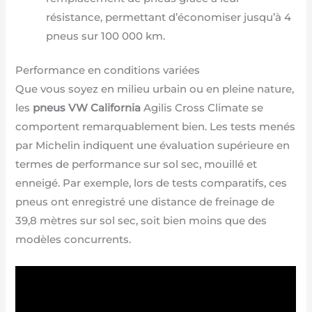
résistance, permettant d’économiser jusqu’à 4
pneus sur 100 000 km.
Performance en conditions variées
Que vous soyez en milieu urbain ou en pleine nature,
les
pneus VW California
Agilis Cross Climate se
comportent remarquablement bien. Les tests menés
par Michelin indiquent une évaluation supérieure en
termes de performance sur sol sec, mouillé et
enneigé. Par exemple, lors de tests comparatifs, ces
pneus ont enregistré une distance de freinage de
39,8 mètres sur sol sec, soit bien moins que des
modèles concurrents.