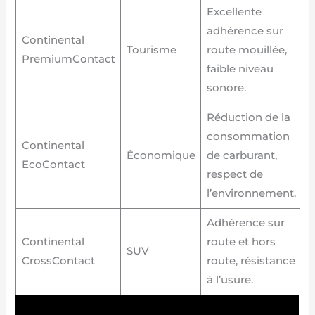
Excellente
adhérence sur
Continental
Tourisme
route mouillée,
PremiumContact
faible niveau
sonore.
Réduction de la
consommation
Continental
Économique
de carburant,
EcoContact
respect de
l’environnement.
Adhérence sur
Continental
route et hors
SUV
CrossContact
route, résistance
à l’usure.