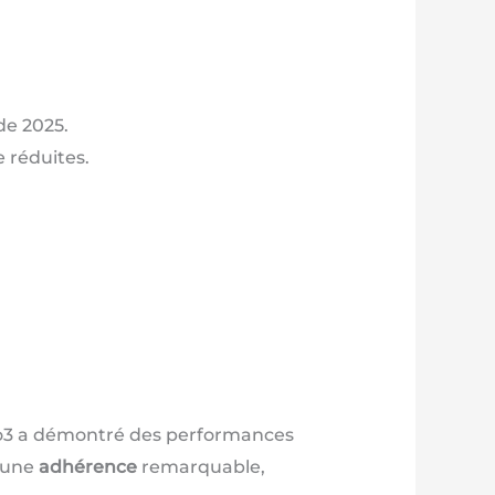
de 2025.
e réduites.
evo3 a démontré des performances
e une
adhérence
remarquable,