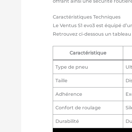
offrant ainsi une sécurité routièr
Caractéristiques Techniques
Le Ventus S1 evo3 est équipé d’u
Retrouvez ci-dessous un tableau r
Caractéristique
Type de pneu
Ul
Taille
Di
Adhérence
Ex
Confort de roulage
Si
Durabilité
Du