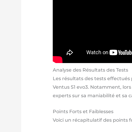
Analyse des Résultats des Tests
Les résultats des tests effectué
Ventus S1 evo3. Notamment, lors d
experts sur sa maniabilité et sa 
Points Forts et Faiblesses
Voici un récapitulatif des points 