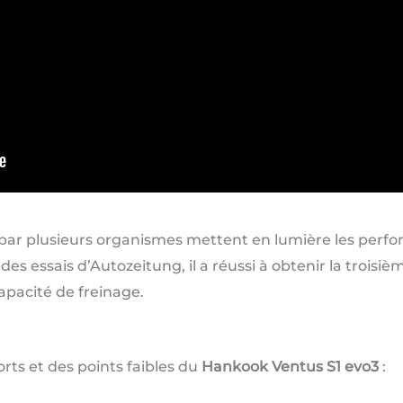
s par plusieurs organismes mettent en lumière les per
es essais d’Autozeitung, il a réussi à obtenir la troisiè
capacité de freinage.
forts et des points faibles du
Hankook Ventus S1 evo3
: