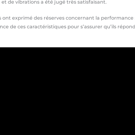
et de vibrations a été jugé très satisfaisant.
 ont exprimé des réserves concernant la performance s
nce de ces caractéristiques pour s’assurer qu’ils répon