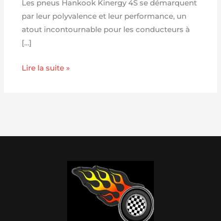
Les pneus Hankook Kinergy 4S se démarquent
par leur polyvalence et leur performance, un
atout incontournable pour les conducteurs à
[…]
Lire la suite »