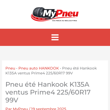
Aller
au
contenu
Pneu
•
Pneu auto HANKOOK
•
Pneu été Hankook
K135A ventus Prime4 225/60R17 99V
Pneu été Hankook K135A
ventus Prime4 225/60R17
99V
Par
MyPneu
/
19 septembre 2025