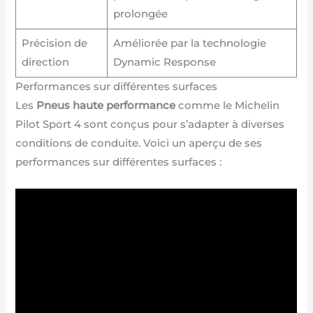
prolongée
Précision de
Améliorée par la technologie
direction
Dynamic Response
Performances sur différentes surfaces
Les
Pneus haute performance
comme le Michelin
Pilot Sport 4 sont conçus pour s’adapter à diverses
conditions de conduite. Voici un aperçu de ses
performances sur différentes surfaces :