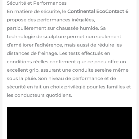
Sécurité et Performances
En matière de sécurité, le
Continental EcoContact 6
propose des performances inégalées,
particulièrement sur chaussée humide. Sa
technologie de sculpture permet non seulement
d’améliorer l’adhérence, mais aussi de réduire les
distances de freinage. Les tests effectués en
conditions réelles confirment que ce pneu offre un
excellent grip, assurant une conduite sereine même
sous la pluie. Son niveau de performance et de
sécurité en fait un choix privilégié pour les familles et
les conducteurs quotidiens.