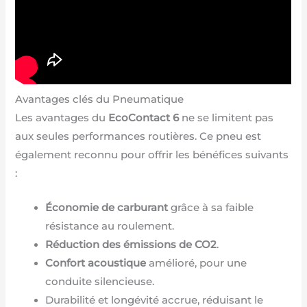
Avantages clés du Pneumatique
Les avantages du
EcoContact 6
ne se limitent pas
aux seules performances routières. Ce pneu est
également reconnu pour offrir les bénéfices suivants
:
Économie de carburant
grâce à sa faible
résistance au roulement.
Réduction des émissions de CO2
.
Confort acoustique
amélioré, pour une
conduite silencieuse.
Durabilité et longévité accrue, réduisant le