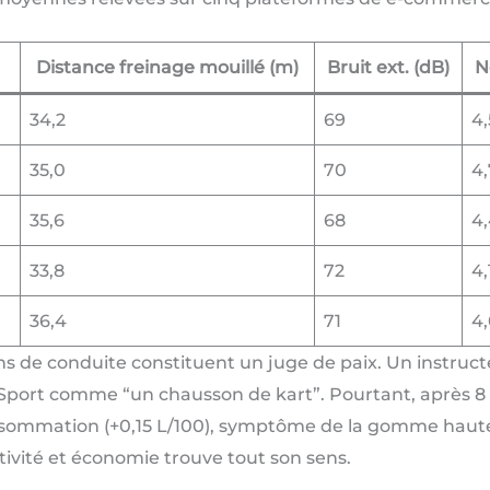
Distance freinage mouillé (m)
Bruit ext. (dB)
N
34,2
69
4,
35,0
70
4,
35,6
68
4
33,8
72
4,
36,4
71
4
ons de conduite constituent un juge de paix. Un instruc
Sport comme “un chausson de kart”. Pourtant, après 8 0
sommation (+0,15 L/100), symptôme de la gomme haute a
ivité et économie trouve tout son sens.