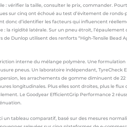
e : vérifier la taille, consulter le prix, commander. Pou
ues sur cinq ont échoué au test d’évitement de ronds-p
nt donc d’identifier les facteurs qui influencent réellem
 : la rigidité latérale. Sur un pneu étroit, l’épaulement 
rs de Dunlop utilisent des renforts “High-Tensile Bead A
friction interne du mélange polymère. Une formulation r
 l’usure pneus. Un laboratoire indépendant, TyreCheck 
dispersion, les arrachements de gomme diminuent de 22
inures longitudinales. Plus elles sont droites, plus le flu
ulement. Le Goodyear EfficientGrip Performance 2 réuss
énuation.
oici un tableau comparatif, basé sur des mesures normalis
 moyennes relevées sur cinq plateformes de e-commerc