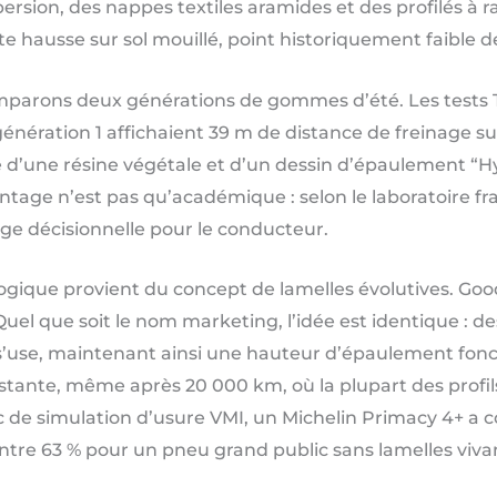
rsion, des nappes textiles aramides et des profilés à rai
e hausse sur sol mouillé, point historiquement faible d
mparons deux générations de gommes d’été. Les tests TÜ
nération 1 affichaient 39 m de distance de freinage s
e d’une résine végétale et d’un dessin d’épaulement “Hy
vantage n’est pas qu’académique : selon le laboratoire 
ge décisionnelle pour le conducteur.
logique provient du concept de lamelles évolutives. Goo
Quel que soit le nom marketing, l’idée est identique : d
’use, maintenant ainsi une hauteur d’épaulement fonctio
ante, même après 20 000 km, où la plupart des profils 
de simulation d’usure VMI, un Michelin Primacy 4+ a c
ntre 63 % pour un pneu grand public sans lamelles viva