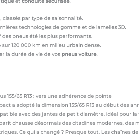
tique
et
conduite sécurisée
.
 classés par type de saisonnalité.
rnières technologies de gomme et de lamelles 3D.
f des pneus été les plus performants.
e sur 120 000 km en milieu urbain dense.
r la durée de vie de vos
pneus voiture
.
s 155/65 R13 : vers une adhérence de pointe
act a adopté la dimension 155/65 R13 au début des anné
patible avec des jantes de petit diamètre, idéal pour la
barit chausse désormais des citadines modernes, des 
ctriques. Ce qui a changé ? Presque tout. Les chaînes d