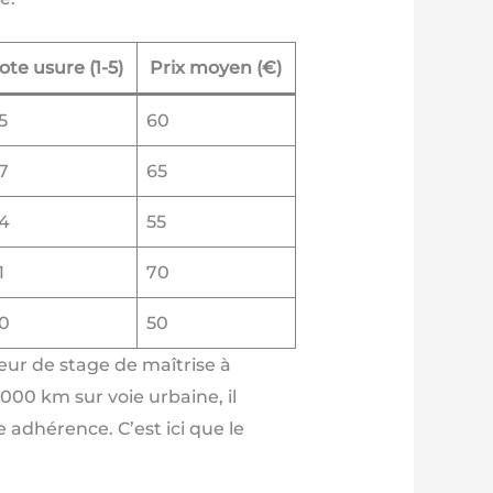
ote usure (1-5)
Prix moyen (€)
5
60
7
65
,4
55
1
70
,0
50
teur de stage de maîtrise à
00 km sur voie urbaine, il
dhérence. C’est ici que le