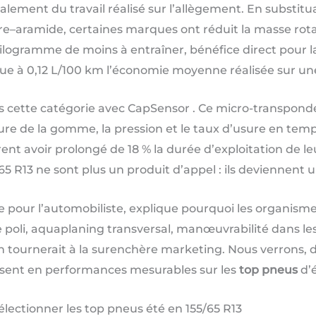
alement du travail réalisé sur l’allègement. En substitu
e–aramide, certaines marques ont réduit la masse rota
kilogramme de moins à entraîner, bénéfice direct pour 
alue à 0,12 L/100 km l’économie moyenne réalisée sur un
dans cette catégorie avec CapSensor . Ce micro-transpo
e de la gomme, la pression et le taux d’usure en temps
nt avoir prolongé de 18 % la durée d’exploitation de le
65 R13 ne sont plus un produit d’appel : ils deviennent
ble pour l’automobiliste, explique pourquoi les organis
e poli, aquaplaning transversal, manœuvrabilité dans le
on tournerait à la surenchère marketing. Nous verrons, d
sent en performances mesurables sur les
top pneus
d’é
lectionner les top pneus été en 155/65 R13