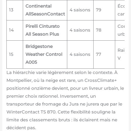
Continental
Écon
13
4 saisons
79
AllSeasonContact
carbu
Pirelli Cinturato
Confo
14
4 saisons
78
All Season Plus
urbai
Bridgestone
Rainu
15
Weather Control
4 saisons
77
V
A005
La hiérarchie varie légèrement selon le contexte. À
Montpellier, où la neige est rare, un CrossClimate+
positionné onzième devient, pour un livreur urbain, le
premier choix rationnel. Inversement, un
transporteur de fromage du Jura ne jurera que par le
WinterContact TS 870. Cette flexibilité souligne la
limite des classements bruts : ils éclairent mais ne
décident pas.