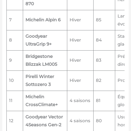
870
Lamel
7
Michelin Alpin 6
Hiver
85
évolut
Goodyear
Stabil
8
Hiver
84
UltraGrip 9+
glace
Bridgestone
Préci
9
Hiver
83
Blizzak LM005
direct
Pirelli Winter
10
Hiver
82
Progre
Sottozero 3
Michelin
Équili
11
4 saisons
81
CrossClimate+
globa
Goodyear Vector
Usure
12
4 saisons
80
4Seasons Gen-2
homo