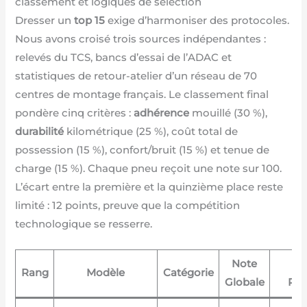
classement et logiques de sélection
Dresser un
top 15
exige d’harmoniser des protocoles.
Nous avons croisé trois sources indépendantes :
relevés du TCS, bancs d’essai de l’ADAC et
statistiques de retour-atelier d’un réseau de 70
centres de montage français. Le classement final
pondère cinq critères :
adhérence
mouillé (30 %),
durabilité
kilométrique (25 %), coût total de
possession (15 %), confort/bruit (15 %) et tenue de
charge (15 %). Chaque pneu reçoit une note sur 100.
L’écart entre la première et la quinzième place reste
limité : 12 points, preuve que la compétition
technologique se resserre.
Note
A
Rang
Modèle
Catégorie
Globale
Pri