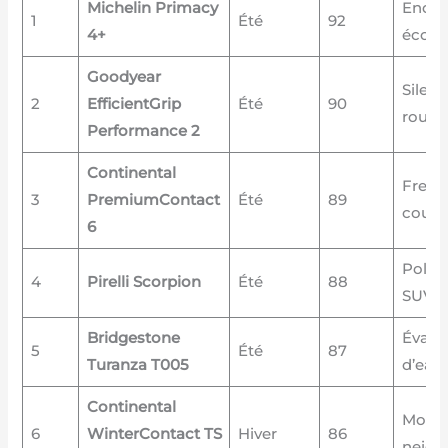
Michelin Primacy
Endur
1
Été
92
4+
écon
Goodyear
Silenc
2
EfficientGrip
Été
90
roule
Performance 2
Continental
Frein
3
PremiumContact
Été
89
court
6
Polyv
4
Pirelli Scorpion
Été
88
SUV
Bridgestone
Évacu
5
Été
87
Turanza T005
d’eau
Continental
Motric
6
WinterContact TS
Hiver
86
neige