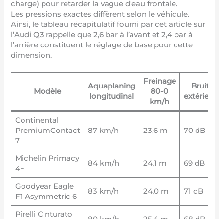
charge) pour retarder la vague d’eau frontale.
Les pressions exactes diffèrent selon le véhicule.
Ainsi, le tableau récapitulatif fourni par
cet article sur
l’Audi Q3
rappelle que 2,6 bar à l’avant et 2,4 bar à
l’arrière constituent le réglage de base pour cette
dimension.
Freinage
Aquaplaning
Bruit
Modèle
80-0
longitudinal
extérieur
km/h
Continental
PremiumContact
87 km/h
23,6 m
70 dB
7
Michelin Primacy
84 km/h
24,1 m
69 dB
4+
Goodyear Eagle
83 km/h
24,0 m
71 dB
F1 Asymmetric 6
Pirelli Cinturato
80 km/h
25,4 m
68 dB