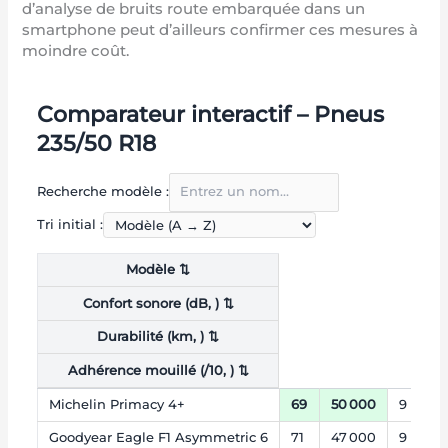
d’analyse de bruits route embarquée dans un
smartphone peut d’ailleurs confirmer ces mesures à
moindre coût.
Comparateur interactif – Pneus
235/50 R18
Recherche modèle :
Tri initial :
Modèle ⇅
Confort sonore (dB, ︎) ⇅
Durabilité (km, ︎) ⇅
Adhérence mouillé (/10, ︎) ⇅
Michelin Primacy 4+
69
50 000
9
Goodyear Eagle F1 Asymmetric 6
71
47 000
9