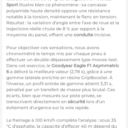
Sport
illustre bien ce phénomène : sa carcasse
polyamide haute densité oppose une résistance
notable à la torsion, maintenant le flanc en tension.
Résultat : la variation d’angle entre l’axe de roue et la
trajectoire réelle chute de 8 % par rapport à la
moyenne du panel, offrant une
conduite
incisive.
Pour objectiver ces sensations, nous avons
chronométré le temps mis par chaque pneu à
effectuer un double-dépassement type moose-test.
Dans cet exercice, le
Goodyear Eagle F1 Asymmetric
6
a délivré la meilleure valeur (2,78 s), grâce à une
gomme latérale enrichie en résine GripBooster. À
l’inverse, un profil entrée de gamme atteint 3,31 s,
pénalisé par un transfert de masse plus brutal. Ces
écarts, bien que mesurés sur piste privée, se
transcrivent directement en
sécurité
lors d’un
évitement d’urgence sur la voie rapide.
Le freinage à 100 km/h complète l’analyse : sous 35
°C d’asphalte, la capacité d’effacer 40 m dépend du