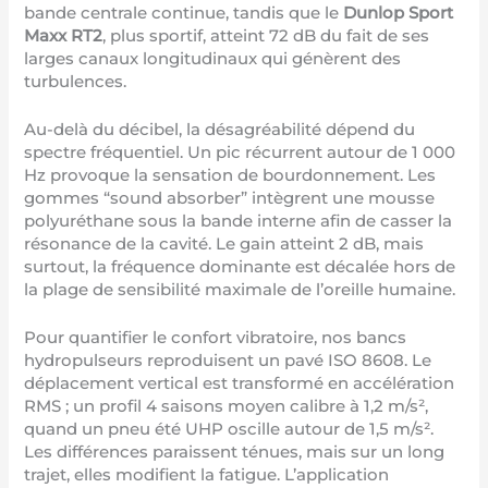
bande centrale continue, tandis que le
Dunlop Sport
Maxx RT2
, plus sportif, atteint 72 dB du fait de ses
larges canaux longitudinaux qui génèrent des
turbulences.
Au-delà du décibel, la désagréabilité dépend du
spectre fréquentiel. Un pic récurrent autour de 1 000
Hz provoque la sensation de bourdonnement. Les
gommes “sound absorber” intègrent une mousse
polyuréthane sous la bande interne afin de casser la
résonance de la cavité. Le gain atteint 2 dB, mais
surtout, la fréquence dominante est décalée hors de
la plage de sensibilité maximale de l’oreille humaine.
Pour quantifier le confort vibratoire, nos bancs
hydropulseurs reproduisent un pavé ISO 8608. Le
déplacement vertical est transformé en accélération
RMS ; un profil 4 saisons moyen calibre à 1,2 m/s²,
quand un pneu été UHP oscille autour de 1,5 m/s².
Les différences paraissent ténues, mais sur un long
trajet, elles modifient la fatigue. L’application