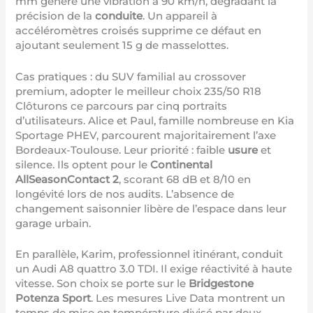
mm génère une vibration à 90 km/h, dégradant la
précision de la
conduite
. Un appareil à
accéléromètres croisés supprime ce défaut en
ajoutant seulement 15 g de masselottes.
Cas pratiques : du SUV familial au crossover
premium, adopter le meilleur choix 235/50 R18
Clôturons ce parcours par cinq portraits
d’utilisateurs. Alice et Paul, famille nombreuse en Kia
Sportage PHEV, parcourent majoritairement l’axe
Bordeaux-Toulouse. Leur priorité : faible
usure
et
silence. Ils optent pour le
Continental
AllSeasonContact 2
, scorant 68 dB et 8/10 en
longévité lors de nos audits. L’absence de
changement saisonnier libère de l’espace dans leur
garage urbain.
En parallèle, Karim, professionnel itinérant, conduit
un Audi A8 quattro 3.0 TDI. Il exige réactivité à haute
vitesse. Son choix se porte sur le
Bridgestone
Potenza Sport
. Les mesures Live Data montrent un