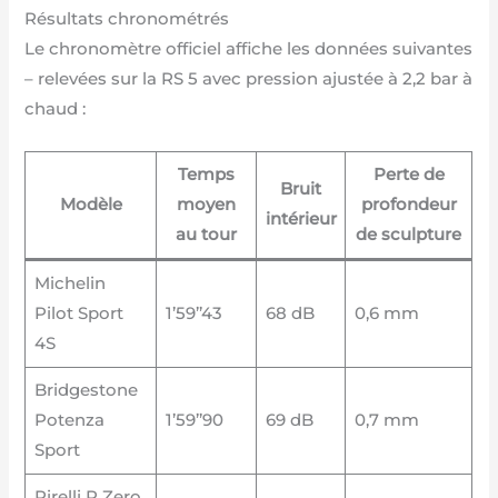
Résultats chronométrés
Le chronomètre officiel affiche les données suivantes
– relevées sur la RS 5 avec pression ajustée à 2,2 bar à
chaud :
Temps
Perte de
Bruit
Modèle
moyen
profondeur
intérieur
au tour
de sculpture
Michelin
Pilot Sport
1’59’’43
68 dB
0,6 mm
4S
Bridgestone
Potenza
1’59’’90
69 dB
0,7 mm
Sport
Pirelli P Zero