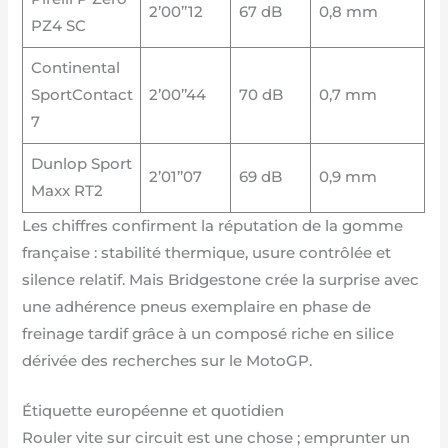
2’00’’12
67 dB
0,8 mm
PZ4 SC
Continental
SportContact
2’00’’44
70 dB
0,7 mm
7
Dunlop Sport
2’01’’07
69 dB
0,9 mm
Maxx RT2
Les chiffres confirment la réputation de la gomme
française : stabilité thermique, usure contrôlée et
silence relatif. Mais Bridgestone crée la surprise avec
une adhérence pneus exemplaire en phase de
freinage tardif grâce à un composé riche en silice
dérivée des recherches sur le MotoGP.
Étiquette européenne et quotidien
Rouler vite sur circuit est une chose ; emprunter un