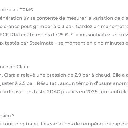
omètre au TPMS
énération 8Y se contente de mesurer la variation de d
a tolérance peut grimper à 0,3 bar. Gardez un manomètre
CE R141 coûte moins de 25 €. Si vous souhaitez un suiv
ux testés par Steelmate – se montent en cinq minutes e
ence de Clara
 Clara a relevé une pression de 2,9 bar à chaud. Elle a
ajuster à 2,5 bar. Résultat : aucun témoin d’usure anor
corde avec les tests ADAC publiés en 2026 : un contrôl
ssion ?
tout long trajet. Les variations de température rapides