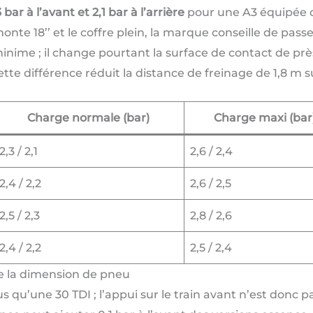
3 bar à l’avant et 2,1 bar à l’arrière
pour une A3 équipée de
te 18’’ et le coffre plein, la marque conseille de passer
inime ; il change pourtant la surface de contact de prè
e différence réduit la distance de freinage de 1,8 m su
Charge normale (bar)
Charge maxi (bar
2,3 / 2,1
2,6 / 2,4
2,4 / 2,2
2,6 / 2,5
2,5 / 2,3
2,8 / 2,6
2,4 / 2,2
2,5 / 2,4
de la dimension de pneu
s qu’une 30 TDI ; l’appui sur le train avant n’est donc p