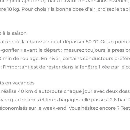
e peut ajouter 0,1 bar à l’avant des versions essence, 
e 18 kg. Pour choisir la bonne dose d’air, croisez le tab
 à la saison
érature de la chaussée peut dépasser 50 °C. Or un pneu c
r-gonfler » avant le départ : mesurez toujours la pression 
0 min de roulage. En hiver, certains conducteurs préf
; l’important est de rester dans la fenêtre fixée par le 
rts en vacances
réalise 40 km d’autoroute chaque jour avec deux dossier
 avec quatre amis et leurs bagages, elle passe à 2,6 bar.
conomisés sur le week-end. Vous hésitez encore ? Teste