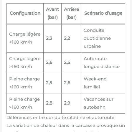
Avant
Arrière
Configuration
Scénario d’usage
(bar)
(bar)
Conduite
Charge légère
2,3
2,2
quotidienne
<160 km/h
urbaine
Charge légère
Autoroute
2,6
2,5
>160 km/h
longue distance
Pleine charge
Week-end
2,5
2,6
<160 km/h
familial
Pleine charge
Vacances sur
2,8
2,9
>160 km/h
autobahn
Différences entre conduite citadine et autoroute
La variation de chaleur dans la carcasse provoque un