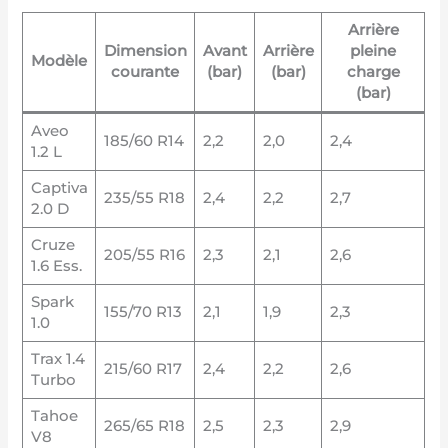
Arrière
Dimension
Avant
Arrière
pleine
Modèle
courante
(bar)
(bar)
charge
(bar)
Aveo
185/60 R14
2,2
2,0
2,4
1.2 L
Captiva
235/55 R18
2,4
2,2
2,7
2.0 D
Cruze
205/55 R16
2,3
2,1
2,6
1.6 Ess.
Spark
155/70 R13
2,1
1,9
2,3
1.0
Trax 1.4
215/60 R17
2,4
2,2
2,6
Turbo
Tahoe
265/65 R18
2,5
2,3
2,9
V8