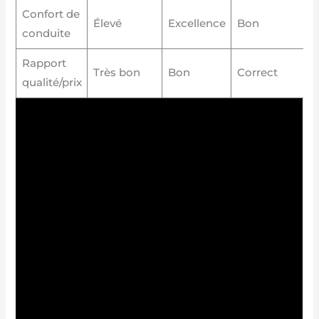
Confort de
Élevé
Excellence
Bon
conduite
Rapport
Très bon
Bon
Correct
qualité/prix