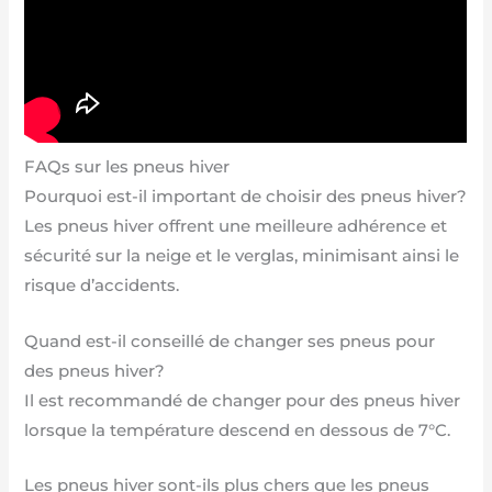
FAQs sur les pneus hiver
Pourquoi est-il important de choisir des pneus hiver?
Les pneus hiver offrent une meilleure adhérence et
sécurité sur la neige et le verglas, minimisant ainsi le
risque d’accidents.
Quand est-il conseillé de changer ses pneus pour
des pneus hiver?
Il est recommandé de changer pour des pneus hiver
lorsque la température descend en dessous de 7°C.
Les pneus hiver sont-ils plus chers que les pneus