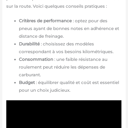
sur la route. Voici quelques conseils pratiques :
Critères de performance
: optez pour des
pneus ayant de bonnes notes en adhérence et
distance de freinage.
Durabilité
: choisissez des modèles
correspondant à vos besoins kilométriques.
Consommation
: une faible résistance au
roulement peut réduire les dépenses de
carburant.
Budget
: équilibrer qualité et coût est essentiel
pour un choix judicieux.