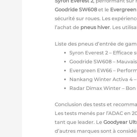
Syron Everest 2
, performant sur 
Goodride SW608
et le
Evergree
sécurité sur roues. Les expérienc
l’achat de
pneus hiver
. Les utili
Liste des pneus d’entrée de gam
Syron Everest 2 – Efficace
Goodride SW608 – Mauvaise
Evergreen EW66 – Performan
Nankang Winter Activa 4 – 
Radar Dimax Winter – Bon e
Conclusion des tests et recomm
Les tests menés par l’ADAC en 20
tant que leader. Le
Goodyear Ult
d’autres marques sont à considére