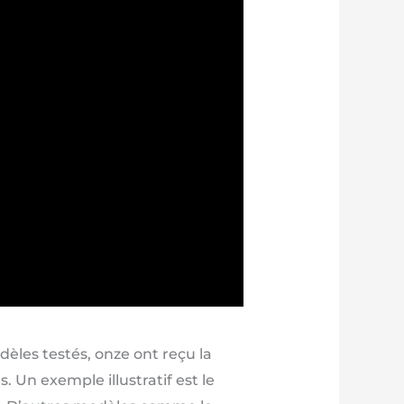
odèles testés, onze ont reçu la
 Un exemple illustratif est le