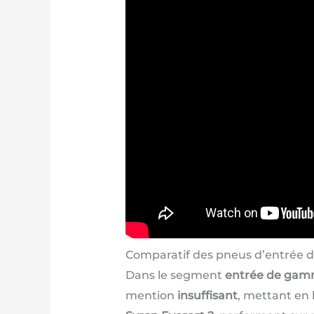
Comparatif des pneus d’entrée
Dans le segment
entrée de ga
mention
insuffisant
, mettant en 