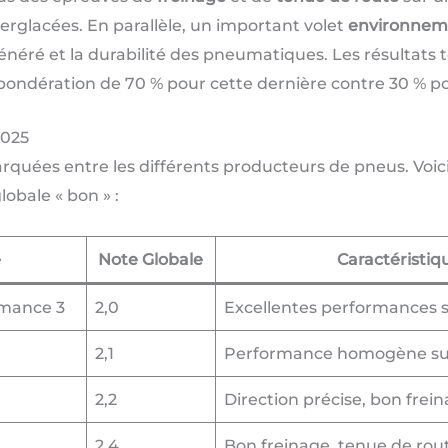
erglacées. En parallèle, un important volet
environnem
t généré et la durabilité des pneumatiques. Les résultat
 pondération de 70 % pour cette dernière contre 30 % p
2025
arquées entre les différents producteurs de pneus. Voici
obale « bon » :
e
Note Globale
Caractéristi
rmance 3
2,0
Excellentes performances s
2,1
Performance homogène sur
2,2
Direction précise, bon frei
2,4
Bon freinage, tenue de rout