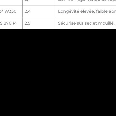
vo³ W330
2,4
Longévité élevée, faible ab
S 870 P
2,5
Sécurisé sur sec et mouillé,