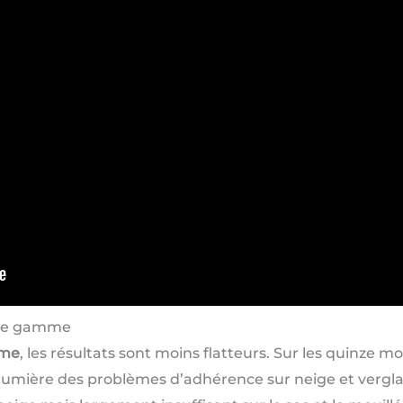
 de gamme
mme
, les résultats sont moins flatteurs. Sur les quinze m
lumière des problèmes d’adhérence sur neige et verglas.