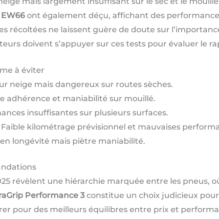
neige mais largement insuffisant sur le sec et le mouil
n EW66
ont également déçu, affichant des performance
es récoltées ne laissent guère de doute sur l’importanc
sateurs doivent s’appuyer sur ces tests pour évaluer le ra
me à éviter
 sur neige mais dangereux sur routes sèches.
 adhérence et maniabilité sur mouillé.
ces insuffisantes sur plusieurs surfaces.
Faible kilométrage prévisionnel et mauvaises perform
n longévité mais piètre maniabilité.
andations
25 révèlent une hiérarchie marquée entre les pneus, o
raGrip Performance 3
constitue un choix judicieux pour
r pour des meilleurs équilibres entre prix et performan