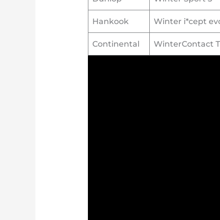
Hankook
Winter i*cept e
Continental
WinterContact T