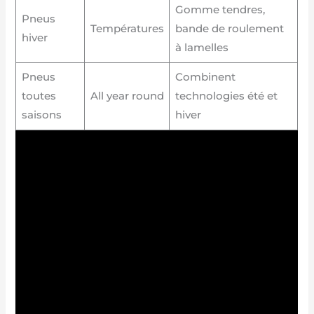
Gomme tendres,
Pneus
Températures
bande de roulement
hiver
à lamelles
Pneus
Combinent
toutes
All year round
technologies été et
saisons
hiver