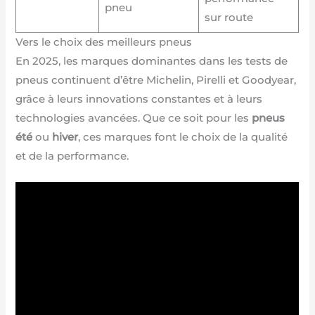
pneu
sur route
Vers le choix des meilleurs pneus
En 2025, les marques dominantes dans les tests de
pneus continuent d’être Michelin, Pirelli et Goodyear,
grâce à leurs innovations constantes et à leurs
technologies avancées. Que ce soit pour les
pneus
été
ou
hiver
, ces marques font le choix de la qualité
et de la performance.