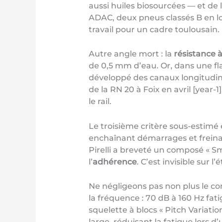
aussi huiles biosourcées — et de
ADAC, deux pneus classés B en lo
travail pour un cadre toulousain.
Autre angle mort : la
résistance 
de 0,5 mm d’eau. Or, dans une f
développé des canaux longitudinau
de la RN 20 à Foix en avril [year-
le rail.
Le troisième critère sous-estimé 
enchaînant démarrages et freinage
Pirelli a breveté un composé « Sm
l’
adhérence
. C’est invisible sur 
Ne négligeons pas non plus le co
la fréquence : 70 dB à 160 Hz fa
squelette à blocs « Pitch Variatio
large, réduisant la fatigue lors 