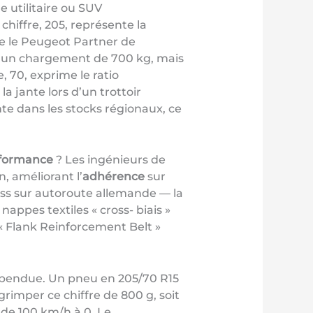
 utilitaire ou SUV
chiffre, 205, représente la
me le Peugeot Partner de
er un chargement de 700 kg, mais
, 70, exprime le ratio
a jante lors d’un trottoir
te dans les stocks régionaux, ce
formance
? Les ingénieurs de
, améliorant l’
adhérence
sur
ss sur autoroute allemande — la
ppes textiles « cross- biais »
u « Flank Reinforcement Belt »
uspendue. Un pneu en 205/70 R15
rimper ce chiffre de 800 g, soit
e de 100 km/h à 0. Le