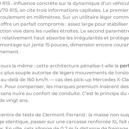
15 : influence concrète sur la dynamique d’un véhicule
0 R15, on cite trois informations capitales. Le premier 
roulement en millimètres. Sur un utilitaire léger com
offre un parfait compromis : assez large pour stabilis
tion vive dans les ruelles étroites. Le second paramètre
c relativement haut absorbe les irrégularités et protège l
n montage sur jante 15 pouces, dimension encore couran
onnement.
ours la même : cette architecture pénalise-t-elle la
per
nc plus souple autorise de légers mouvements de torsion
 au-delà de 160 km/h — cas des pick-up Mercedes X-Cla
ir. Pour compenser, les marques premium insèrent des na
c sans nuire au confort de conduite. C’est le principe d
 de vingt ans.
 centre de tests de Clermont-Ferrand : la masse non s
 identique, passer sur une carcasse renforcée XL fait g
es. En ville, cela allonge de 0,2 m la distance de freinag