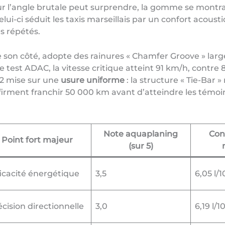
ur l’angle brutale peut surprendre, la gomme se montra
ui-ci séduit les taxis marseillais par un confort acousti
es répétés.
 son côté, adopte des rainures « Chamfer Groove » lar
e test ADAC, la vitesse critique atteint 91 km/h, contr
2 mise sur une
usure uniforme
: la structure « Tie-Bar »
rment franchir 50 000 km avant d’atteindre les témoin
Note aquaplaning
Con
Point fort majeur
(sur 5)
ficacité énergétique
3,5
6,05 l/
cision directionnelle
3,0
6,19 l/