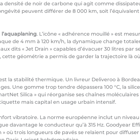
 la densité de noir de carbone qui agit comme dissipate
ngévité peuvent différer de 8 000 km, soit l’équivalent
à l’aquaplaning
. L’icône « adhérence mouillé » est mesu
laque de 4 mm à 120 km/h, la dynamique change total
x dits « Jet Drain » capables d’évacuer 30 litres par s
1], cette géométrie a permis de garder la trajectoire là 
est la stabilité thermique. Un livreur Deliveroo à Bord
s. Une gomme trop tendre dépassera 100 °C, la silice se
artNet Silica » qui réorganise ses chaînes moléculaire
l’étiquette mais capital en usage urbain intensif.
nfort vibratoire. La norme européenne inclut un niveau 
tigue davantage le conducteur qu’à 315 Hz. Goodyear Ef
n » où trois longueurs de pavés se relaient pour diffuse
d’un Paris-Lorient hebdomadaire.