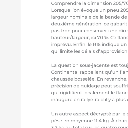
Comprendre la dimension 205/70 R
Lorsque l’on évoque un pneu 205/7
largeur nominale de la bande de 
deuxième génération, ce gabarit 
pas trop pour conserver une direc
hauteur/largeur, ici 70 %. Ce flan
imprévu. Enfin, le R15 indique u
qui limite les délais d’approvisi
La question sous-jacente est touj
Continental rappellent qu’un fla
chaussée bosselée. En revanche,
précision de guidage peut souffr
qui rigidifient localement le flan
inauguré en rallye-raid il y a plus
Un autre aspect décrypté par le
pèse en moyenne 11,4 kg. À charge
3,2 kg au total sur les quatre rou