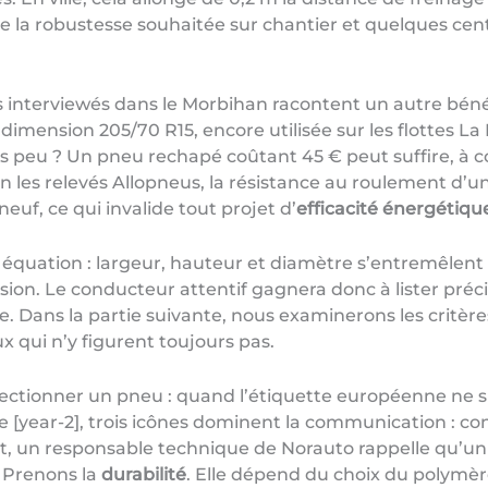
 la robustesse souhaitée sur chantier et quelques cen
s interviewés dans le Morbihan racontent un autre bénéf
dimension 205/70 R15, encore utilisée sur les flottes La 
 peu ? Un pneu rechapé coûtant 45 € peut suffire, à cond
 les relevés Allopneus, la résistance au roulement d’un
euf, ce qui invalide tout projet d’
efficacité énergétiqu
équation : largeur, hauteur et diamètre s’entremêlent 
ssion. Le conducteur attentif gagnera donc à lister pré
e. Dans la partie suivante, nous examinerons les critè
x qui n’y figurent toujours pas.
électionner un pneu : quand l’étiquette européenne ne s
e [year-2], trois icônes dominent la communication : c
nt, un responsable technique de Norauto rappelle qu’u
 Prenons la
durabilité
. Elle dépend du choix du polymè