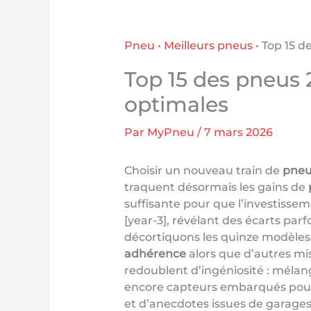
Pneu
•
Meilleurs pneus
•
Top 15 d
Top 15 des pneus 
optimales
Par
MyPneu
/
7 mars 2026
Choisir un nouveau train de
pneu
traquent désormais les gains de
suffisante pour que l’investissem
[year-3], révélant des écarts parf
décortiquons les quinze modèles 
adhérence
alors que d’autres mis
redoublent d’ingéniosité : mélan
encore capteurs embarqués pour su
et d’anecdotes issues de garage