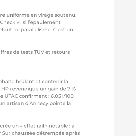
re uniforme
en virage soutenu.
heck » : si l’épaulement
éfaut de parallélisme. C’est un
ffres de tests TÜV et retours
halte brûlant et contenir la
r HP revendique un gain de 7 %
es UTAC confirment : 6,05 l/100
un artisan d’Annecy pointe la
ée un « effet rail » notable : à
t ? Sur chaussée détrempée après