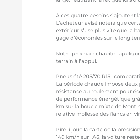
À ces quatre besoins s’ajoutent l
L’acheteur avisé notera que cert
extérieur s’use plus vite que la b
gage d’économies sur le long te
Notre prochain chapitre appliquer
terrain à l’appui.
Pneus été 205/70 R15 : comparatif 
La période chaude impose deux pri
résistance au roulement pour éco
de
performance
énergétique grâc
km sur la boucle mixte de Montlh
relative mollesse des flancs en v
Pirelli joue la carte de la précis
140 km/h sur l’A6, la voiture re