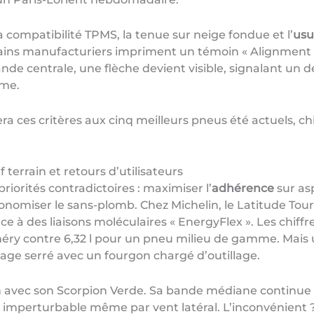
a compatibilité TPMS, la tenue sur neige fondue et l’
usu
ains manufacturiers impriment un témoin « Alignment C
ande centrale, une flèche devient visible, signalant un d
rme.
a ces critères aux cinq meilleurs pneus été actuels, chi
terrain et retours d’utilisateurs
orités contradictoires : maximiser l’
adhérence
sur asp
nomiser le sans-plomb. Chez Michelin, le Latitude Tou
e à des liaisons moléculaires « EnergyFlex ». Les chiffr
éry contre 6,32 l pour un pneu milieu de gamme. Mais 
irage serré avec un fourgon chargé d’outillage.
ion avec son Scorpion Verde. Sa bande médiane continue cr
ste imperturbable même par vent latéral. L’inconvénien