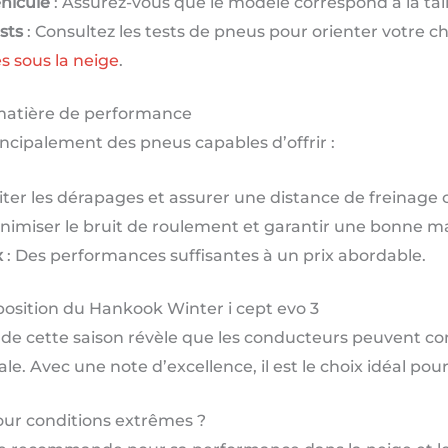
éhicule
: Assurez-vous que le modèle correspond à la tail
sts
: Consultez les tests de pneus pour orienter votre c
s sous la neige
.
 matière de performance
cipalement des pneus capables d’offrir :
iter les dérapages et assurer une distance de freinage c
inimiser le bruit de roulement et garantir une bonne ma
x
: Des performances suffisantes à un prix abordable.
 position du Hankook Winter i cept evo 3
r de cette saison révèle que les conducteurs peuvent c
le. Avec une note d’excellence, il est le choix idéal pour
pour conditions extrêmes ?