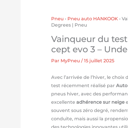
Pneu
•
Pneu auto HANKOOK
•
Va
Degrees | Pneu
Vainqueur du test
cept evo 3 – Und
Par
MyPneu
/
15 juillet 2025
Avec l’arrivée de l’hiver, le choi
test récemment réalisé par
Auto 
pneus hiver, avec des performanc
excellente
adhérence sur neige
e
souvent sous zéro degré, renden
conduite, mais aussi la propensio
des technologies innovantes util