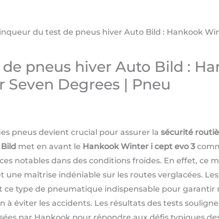
inqueur du test de pneus hiver Auto Bild : Hankook Win
 de pneus hiver Auto Bild : Ha
er Seven Degrees | Pneu
x des pneus devient crucial pour assurer la
sécurité routi
Bild
met en avant le
Hankook Winter i cept evo 3
comme
es notables dans des conditions froides. En effet, ce 
t une maîtrise indéniable sur les routes verglacées. Le
t ce type de pneumatique indispensable pour garantir 
n à éviter les accidents. Les résultats des tests soulig
isées par Hankook pour répondre aux défis typiques des