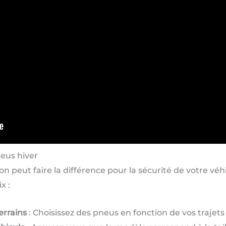
neus hiver
on peut faire la différence pour la sécurité de votre vé
x :
errains
: Choisissez des pneus en fonction de vos trajet