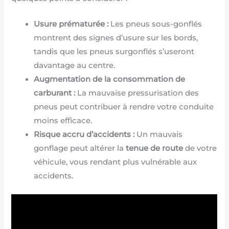
Usure prématurée :
Les pneus sous-gonflés
montrent des signes d’usure sur les bords,
tandis que les pneus surgonflés s’useront
davantage au centre.
Augmentation de la consommation de
carburant :
La mauvaise pressurisation des
pneus peut contribuer à rendre votre conduite
moins efficace.
Risque accru d’accidents :
Un mauvais
gonflage peut altérer la
tenue de route
de votre
véhicule, vous rendant plus vulnérable aux
accidents.