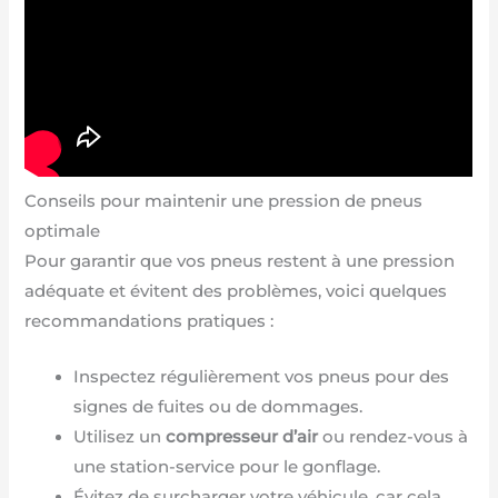
Conseils pour maintenir une pression de pneus
optimale
Pour garantir que vos pneus restent à une pression
adéquate et évitent des problèmes, voici quelques
recommandations pratiques :
Inspectez régulièrement vos pneus pour des
signes de fuites ou de dommages.
Utilisez un
compresseur d’air
ou rendez-vous à
une station-service pour le gonflage.
Évitez de surcharger votre véhicule, car cela