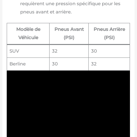
requièrent une pression spécifique pour les
pneus avant et arrière.
Modèle de
Pneus Avant
Pneus Arrière
Véhicule
(PSI)
(PSI)
SUV
32
30
Berline
30
32