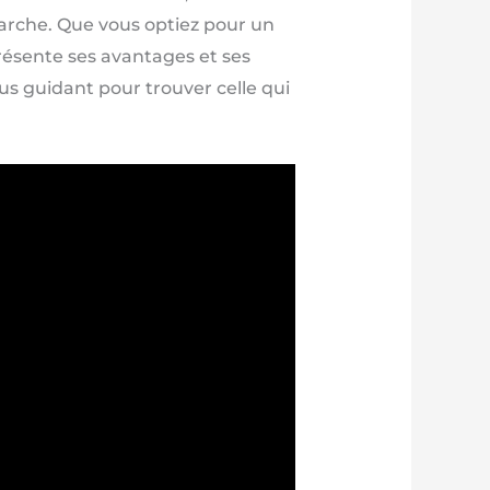
arche. Que vous optiez pour un
résente ses avantages et ses
us guidant pour trouver celle qui