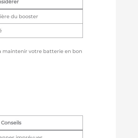
nsidérer
ière du booster
é
 à maintenir votre batterie en bon
Conseils
 pannes imprévues