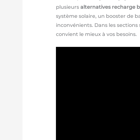
plusieurs
alternatives recharge b
système solaire, un booster de 
inconvénients. Dans les sections 
convient le mieux à vos besoins.