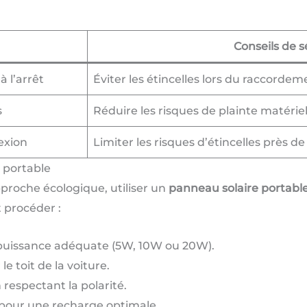
Conseils de s
à l’arrêt
Éviter les étincelles lors du raccordem
s
Réduire les risques de plainte matériel
exion
Limiter les risques d’étincelles près d
 portable
pproche écologique, utiliser un
panneau solaire portabl
 procéder :
puissance adéquate (5W, 10W ou 20W).
 le toit de la voiture.
 respectant la polarité.
 pour une recharge optimale.