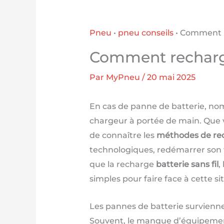
Pneu
•
pneu conseils
•
Comment re
Comment recharge
Par
MyPneu
/
20 mai 2025
En cas de panne de batterie, nom
chargeur à portée de main. Que v
de connaître les
méthodes de rec
technologiques, redémarrer son vé
que la recharge
batterie sans fil
,
simples pour faire face à cette si
Les pannes de batterie surviennen
Souvent, le manque d’équipement 