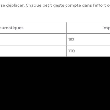
r se déplacer. Chaque petit geste compte dans l’effort 
neumatiques
Imp
153
130