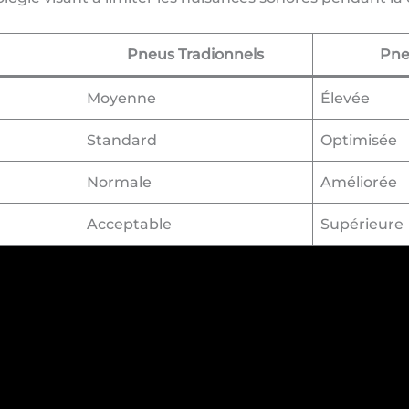
Pneus Tradionnels
Pne
Moyenne
Élevée
Standard
Optimisée
Normale
Améliorée
Acceptable
Supérieure