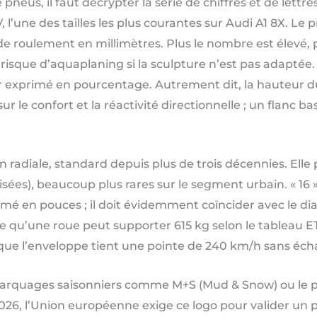
pneus, il faut décrypter la série de chiffres et de lettr
, l’une des tailles les plus courantes sur Audi A1 8X. Le
e roulement en millimètres. Plus le nombre est élevé, p
 risque d’aquaplaning si la sculpture n’est pas adaptée.
r exprimé en pourcentage. Autrement dit, la hauteur du 
r le confort et la réactivité directionnelle ; un flanc ba
ion radiale, standard depuis plus de trois décennies. Elle
oisées), beaucoup plus rares sur le segment urbain. « 16
mé en pouces ; il doit évidemment coïncider avec le dia
dique qu’une roue peut supporter 615 kg selon le tableau 
ant que l’enveloppe tient une pointe de 240 km/h sans éc
 marquages saisonniers comme M+S (Mud & Snow) ou le
6, l’Union européenne exige ce logo pour valider un pne