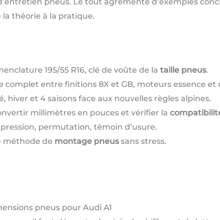
’entretien pneus. Le tout agrémenté d’exemples concre
 la théorie à la pratique.
enclature 195/55 R16, clé de voûte de la
taille pneus
.
complet entre finitions 8X et GB, moteurs essence et d
, hiver et 4 saisons face aux nouvelles règles alpines.
nvertir millimètres en pouces et vérifier la
compatibili
 pression, permutation, témoin d’usure.
ne méthode de
montage pneus
sans stress.
mensions pneus pour Audi A1