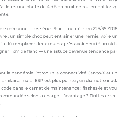
d’ailleurs une chute de 4 dB en bruit de roulement lors
ente.
rie méconnue : les séries S-line montées en 225/35 ZR18
e ; un simple choc peut entraîner une hernie, voire une
ui a dû remplacer deux roues après avoir heurté un nid-
gner 1 cm de flanc — une astuce devenue tendance parm
t la pandémie, introduit la connectivité Car-to-X et un
similaire, mais l’ESP est plus pointu ; un diamètre ina
 code dans le carnet de maintenance : flashez-le et vo
commandée selon la charge. L’avantage ? Fini les erreur
.