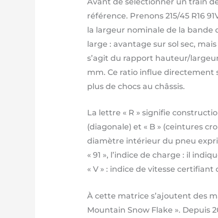
Avant de sélectionner un train de 
référence. Prenons 215/45 R16 91V
la largeur nominale de la bande d
large : avantage sur sol sec, mais
s’agit du rapport hauteur/largeu
mm. Ce ratio influe directement su
plus de chocs au châssis.
La lettre « R » signifie construct
(diagonale) et « B » (ceintures cr
diamètre intérieur du pneu expri
« 91 », l’indice de charge : il in
« V » : indice de vitesse certifi
À cette matrice s’ajoutent des
Mountain Snow Flake ». Depuis 202