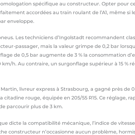
 homologation spécifique au constructeur. Opter pour c
itement accordées au train roulant de l’A1, même si le 
par enveloppe.
 pneus. Les techniciens d’Ingolstadt recommandent class
cteur-passager, mais la valeur grimpe de 0,2 bar lorsqu
flage de 0,5 bar augmente de 3 % la consommation d’es
 km/h. Au contraire, un surgonflage supérieur à 15 % ré
: Martin, livreur express à Strasbourg, a gagné près de
a citadine rouge, équipée en 205/55 R15. Ce réglage, rap
de parcourir plus de 3 km.
 dicte la compatibilité mécanique, l’indice de vitesse 
 fiche constructeur n’occasionne aucun problème, hormis