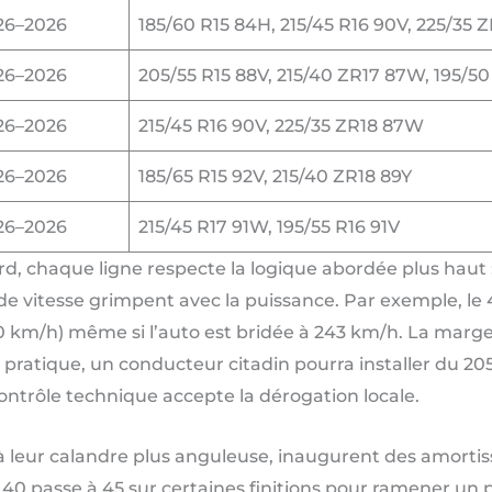
26–2026
185/60 R15 84H, 215/45 R16 90V, 225/35
26–2026
205/55 R15 88V, 215/40 ZR17 87W, 195/5
26–2026
215/45 R16 90V, 225/35 ZR18 87W
26–2026
185/65 R15 92V, 215/40 ZR18 89Y
26–2026
215/45 R17 91W, 195/55 R16 91V
, chaque ligne respecte la logique abordée plus haut : 
t de vitesse grimpent avec la puissance. Par exemple, l
0 km/h) même si l’auto est bridée à 243 km/h. La marge
 pratique, un conducteur citadin pourra installer du 20
contrôle technique accepte la dérogation locale.
s à leur calandre plus anguleuse, inaugurent des amorti
io 40 passe à 45 sur certaines finitions pour ramener un