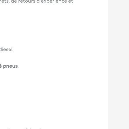
ts, de retours d’expérience et
iesel.
té pneus
.