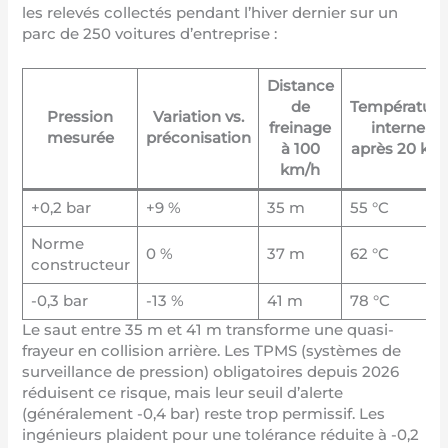
les relevés collectés pendant l’hiver dernier sur un
parc de 250 voitures d’entreprise :
Distance
de
Température
Pression
Variation vs.
freinage
interne
mesurée
préconisation
à 100
après 20 km
km/h
+0,2 bar
+9 %
35 m
55 °C
Norme
0 %
37 m
62 °C
constructeur
-0,3 bar
-13 %
41 m
78 °C
Le saut entre 35 m et 41 m transforme une quasi-
frayeur en collision arrière. Les TPMS (systèmes de
surveillance de pression) obligatoires depuis 2026
réduisent ce risque, mais leur seuil d’alerte
(généralement -0,4 bar) reste trop permissif. Les
ingénieurs plaident pour une tolérance réduite à -0,2