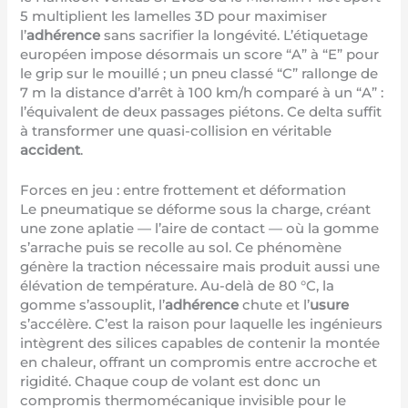
5 multiplient les lamelles 3D pour maximiser
l’
adhérence
sans sacrifier la longévité. L’étiquetage
européen impose désormais un score “A” à “E” pour
le grip sur le mouillé ; un pneu classé “C” rallonge de
7 m la distance d’arrêt à 100 km/h comparé à un “A” :
l’équivalent de deux passages piétons. Ce delta suffit
à transformer une quasi-collision en véritable
accident
.
Forces en jeu : entre frottement et déformation
Le pneumatique se déforme sous la charge, créant
une zone aplatie — l’aire de contact — où la gomme
s’arrache puis se recolle au sol. Ce phénomène
génère la traction nécessaire mais produit aussi une
élévation de température. Au-delà de 80 °C, la
gomme s’assouplit, l’
adhérence
chute et l’
usure
s’accélère. C’est la raison pour laquelle les ingénieurs
intègrent des silices capables de contenir la montée
en chaleur, offrant un compromis entre accroche et
rigidité. Chaque coup de volant est donc un
compromis thermomécanique invisible pour le