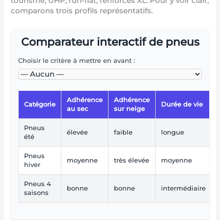
tourisme, UHP, run-flat, renforcés XL. Pour y voir clair,
comparons trois profils représentatifs.
Comparateur interactif de pneus
Choisir le critère à mettre en avant :
Adhérence
Adhérence
Catégorie
Durée de vie
au sec
sur neige
Pneus
élevée
faible
longue
été
Pneus
moyenne
très élevée
moyenne
hiver
Pneus 4
bonne
bonne
intermédiaire
saisons