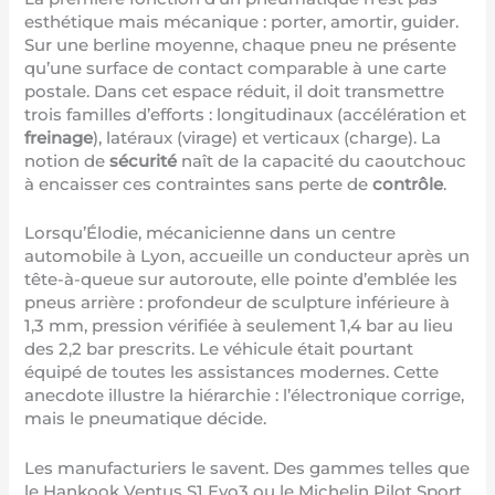
esthétique mais mécanique : porter, amortir, guider.
Sur une berline moyenne, chaque pneu ne présente
qu’une surface de contact comparable à une carte
postale. Dans cet espace réduit, il doit transmettre
trois familles d’efforts : longitudinaux (accélération et
freinage
), latéraux (virage) et verticaux (charge). La
notion de
sécurité
naît de la capacité du caoutchouc
à encaisser ces contraintes sans perte de
contrôle
.
Lorsqu’Élodie, mécanicienne dans un centre
automobile à Lyon, accueille un conducteur après un
tête-à-queue sur autoroute, elle pointe d’emblée les
pneus arrière : profondeur de sculpture inférieure à
1,3 mm, pression vérifiée à seulement 1,4 bar au lieu
des 2,2 bar prescrits. Le véhicule était pourtant
équipé de toutes les assistances modernes. Cette
anecdote illustre la hiérarchie : l’électronique corrige,
mais le pneumatique décide.
Les manufacturiers le savent. Des gammes telles que
le Hankook Ventus S1 Evo3 ou le Michelin Pilot Sport