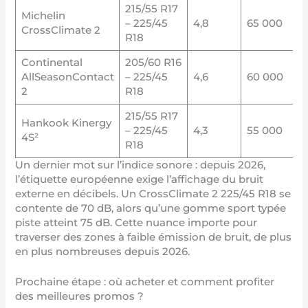
215/55 R17
Michelin
– 225/45
4,8
65 000
CrossClimate 2
R18
Continental
205/60 R16
AllSeasonContact
– 225/45
4,6
60 000
2
R18
215/55 R17
Hankook Kinergy
– 225/45
4,3
55 000
4S²
R18
Un dernier mot sur l’indice sonore : depuis 2026,
l’étiquette européenne exige l’affichage du bruit
externe en décibels. Un CrossClimate 2 225/45 R18 se
contente de 70 dB, alors qu’une gomme sport typée
piste atteint 75 dB. Cette nuance importe pour
traverser des zones à faible émission de bruit, de plus
en plus nombreuses depuis 2026.
Prochaine étape : où acheter et comment profiter
des meilleures promos ?