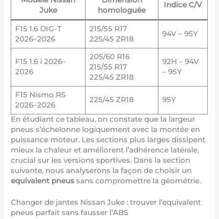
Indice C/V
Juke
homologuée
F15 1.6 DIG-T
215/55 R17
94V – 95Y
2026–2026
225/45 ZR18
205/60 R16
F15 1.6 i 2026–
92H – 94V
215/55 R17
2026
– 95Y
225/45 ZR18
F15 Nismo RS
225/45 ZR18
95Y
2026–2026
En étudiant ce tableau, on constate que la largeur
pneus s’échelonne logiquement avec la montée en
puissance moteur. Les sections plus larges dissipent
mieux la chaleur et améliorent l’adhérence latérale,
crucial sur les versions sportives. Dans la section
suivante, nous analyserons la façon de choisir un
equivalent pneus
sans compromettre la géométrie.
Changer de jantes Nissan Juke : trouver l’equivalent
pneus parfait sans fausser l’ABS