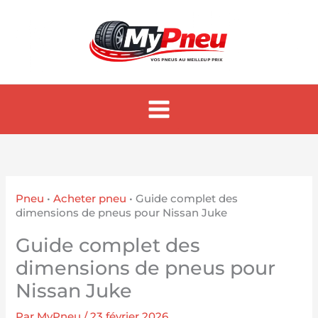
Aller
au
contenu
Pneu
•
Acheter pneu
•
Guide complet des
dimensions de pneus pour Nissan Juke
Guide complet des
dimensions de pneus pour
Nissan Juke
Par
MyPneu
/
23 février 2026