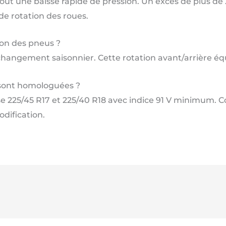
tout une baisse rapide de pression. Un excès de plus de
 de rotation des roues.
ion des pneus ?
angement saisonnier. Cette rotation avant/arrière équili
 sont homologuées ?
se 225/45 R17 et 225/40 R18 avec indice 91 V minimum. Co
dification.