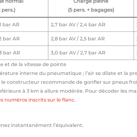
e normal
Charge pleine
2 pers.)
(5 pers. + bagages)
,1 bar AR
2,7 bar AV / 2,4 bar AR
,2 bar AR
2,8 bar AV / 2,5 bar AR
,3 bar AR
3,0 bar AV / 2,7 bar AR
 et de la vitesse de pointe
érature interne du pneumatique ; l’air se dilate et la pr
 le constructeur recommande de gonfler sur pneus froi
inférieure à 3 km à allure modérée. Pour décoder les mar
 numéros inscrits sur le flanc
.
tenez instantanément l’équivalent.