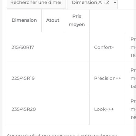
Prix
Dimension
Atout
moyen
Pr
215/60R17
Confort+
m
11
Pr
225/45R19
Précision++
m
15
Pr
235/45R20
Look+++
m
19
Aucun résultat ne correspond à votre recherche.