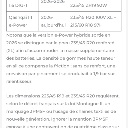
2026–2026
1.6 DIG-T
225/45 ZR19 92W
Qashqai III
2026-
235/45 R20 100V XL –
e-Power
aujourd’hui
215/60 R18 97H
Notons que la version e-Power hybride sortie en
2026 se distingue par le pneu 235/45 R20 renforcé
(XL) afin d’accommoder la masse supplémentaire
des batteries. La densité de gommes haute teneur
en silice compense la friction ; sans ce renfort, une
crevaison par pincement se produirait à 1,9 bar sur
ralentisseur.
Les dimensions 225/45 R19 et 235/45 R20 requièrent,
selon le décret français sur la loi Montagne II, un
marquage 3PMSF ou l’usage de chaînes textiles de
nouvelle génération. Ignorer la mention 3PMSF
expose à une contravention de quatrième classe sur