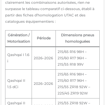
clairement les combinaisons autorisées, rien ne
surpasse le tableau comparatif ci-dessous, établi à
partir des fiches d’homologation UTAC et des
catalogues équipementiers :
Génération /
Dimensions pneus
Période
Motorisation
homologuées
215/65 R16 98H –
Qashqai I 1.6
2026–2026
215/60 R17 96H –
i
215/55 R18 99V
215/65 R16 98H –
Qashqai II
215/60 R17 96H –
2026–2026
1.5 dCi
215/55 ZR18 92W –
225/45 ZR19 92W
Qashqai II
215/55 ZR18 92W –