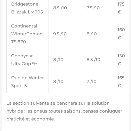
Bridgestone
175
8.5 /10
7.5 /10
Blizzak LM005
€
Continental
160
WinterContact
9.5 /10
8 /10
€
TS 870
Goodyear
150
8 /10
8.5 /10
UltraGrip 9+
€
Dunlop Winter
165
8 /10
7 /10
Sport 5
€
La section suivante se penchera sur la solution
hybride : les pneus toutes saisons, censés conjuguer
praticité et économie.