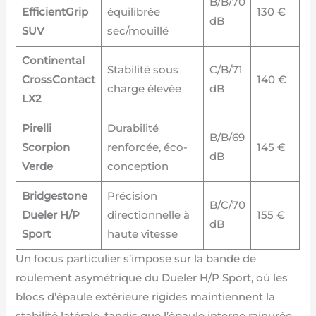
B/B/70
EfficientGrip
équilibrée
130 €
dB
SUV
sec/mouillé
Continental
Stabilité sous
C/B/71
CrossContact
140 €
charge élevée
dB
LX2
Pirelli
Durabilité
B/B/69
Scorpion
renforcée, éco-
145 €
dB
Verde
conception
Bridgestone
Précision
B/C/70
Dueler H/P
directionnelle à
155 €
dB
Sport
haute vitesse
Un focus particulier s’impose sur la bande de
roulement asymétrique du Dueler H/P Sport, où les
blocs d’épaule extérieure rigides maintiennent la
stabilité latérale, tandis que l’épaule interne rainurée