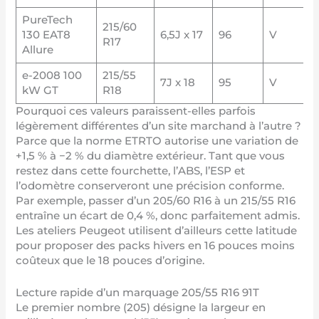
PureTech
215/60
130 EAT8
6,5J x 17
96
V
R17
Allure
e-2008 100
215/55
7J x 18
95
V
kW GT
R18
Pourquoi ces valeurs paraissent-elles parfois
légèrement différentes d’un site marchand à l’autre ?
Parce que la norme ETRTO autorise une variation de
+1,5 % à −2 % du diamètre extérieur. Tant que vous
restez dans cette fourchette, l’ABS, l’ESP et
l’odomètre conserveront une précision conforme.
Par exemple, passer d’un 205/60 R16 à un 215/55 R16
entraîne un écart de 0,4 %, donc parfaitement admis.
Les ateliers Peugeot utilisent d’ailleurs cette latitude
pour proposer des packs hivers en 16 pouces moins
coûteux que le 18 pouces d’origine.
Lecture rapide d’un marquage 205/55 R16 91T
Le premier nombre (205) désigne la largeur en