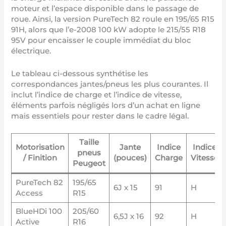
moteur et l’espace disponible dans le passage de
roue. Ainsi, la version PureTech 82 roule en 195/65 R15
91H, alors que l’e-2008 100 kW adopte le 215/55 R18
95V pour encaisser le couple immédiat du bloc
électrique.
Le tableau ci-dessous synthétise les
correspondances jantes/pneus les plus courantes. Il
inclut l’indice de charge et l’indice de vitesse,
éléments parfois négligés lors d’un achat en ligne
mais essentiels pour rester dans le cadre légal.
Taille
Motorisation
Jante
Indice
Indice
pneus
/ Finition
(pouces)
Charge
Vitesse
Peugeot
PureTech 82
195/65
6J x 15
91
H
Access
R15
BlueHDi 100
205/60
6,5J x 16
92
H
Active
R16