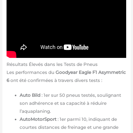
Résultats Élevés dans les Tests de Pneus
Les performances du
Goodyear Eagle F1 Asymmetric
6
ont été confirmées à travers divers tests :
Auto Bild
: 1er sur 50 pneus testés, soulignant
son adhérence et sa capacité à réduire
l’aquaplaning.
AutoMotorSport
: 1er parmi 10, indiquant de
courtes distances de freinage et une grande