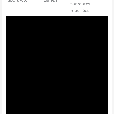
SportAuto
2ème/11
sur routes
mouillées