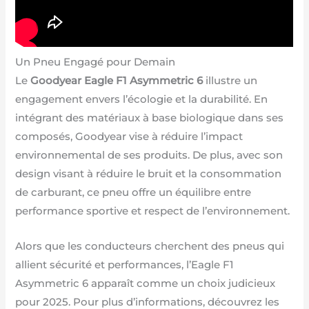
Un Pneu Engagé pour Demain
Le
Goodyear Eagle F1 Asymmetric 6
illustre un
engagement envers l’écologie et la durabilité. En
intégrant des matériaux à base biologique dans ses
composés, Goodyear vise à réduire l’impact
environnemental de ses produits. De plus, avec son
design visant à réduire le bruit et la consommation
de carburant, ce pneu offre un équilibre entre
performance sportive et respect de l’environnement.
Alors que les conducteurs cherchent des pneus qui
allient sécurité et performances, l’Eagle F1
Asymmetric 6 apparaît comme un choix judicieux
pour 2025. Pour plus d’informations, découvrez les