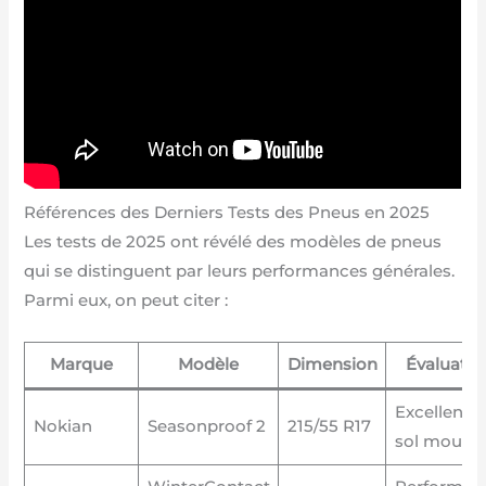
Références des Derniers Tests des Pneus en 2025
Les tests de 2025 ont révélé des modèles de pneus
qui se distinguent par leurs performances générales.
Parmi eux, on peut citer :
Marque
Modèle
Dimension
Évaluatio
Excellent s
Nokian
Seasonproof 2
215/55 R17
sol mouillé