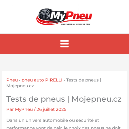
Aller
au
contenu
Pneu
•
pneu auto PIRELLI
•
Tests de pneus |
Mojepneu.cz
Tests de pneus | Mojepneu.cz
Par
MyPneu
/
26 juillet 2025
Dans un univers automobile où sécurité et
performance vont de pair, le choix des pneus ne doit